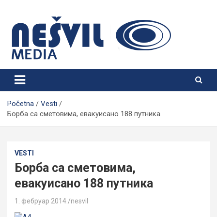
Skip
to
content
Nešvil Media Bogatić
Početna
Vesti
Борба са сметовима, евакуисано 188 путника
VESTI
Борба са сметовима,
евакуисано 188 путника
1. фебруар 2014.
nesvil