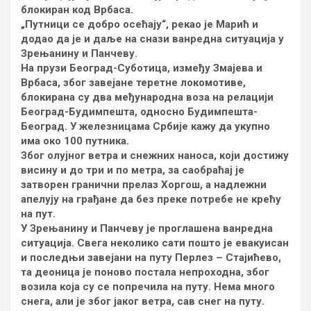
блокиран код Врбаса.
„Путници се добро осећају“, рекао је Марић и
додао да је и даље на снази ванредна ситуација у
Зрењанину и Панчеву.
На прузи Београд-Суботица, између Змајева и
Врбаса, због завејане теретне локомотиве,
блокирана су два међународна воза на релацији
Београд-Будимпешта, односно Будимпешта-
Београд. У железницама Србије кажу да укупно
има око 100 путника.
Због олујног ветра и снежних наноса, који достижу
висину и до три и по метра, за саобраћај је
затворен гранични прелаз Хоргош, а надлежни
апелују на грађане да без преке потребе не крећу
на пут.
У Зрењанину и Панчеву је проглашена ванредна
ситуација. Свега неколико сати пошто је евакуисан
и последњи завејани на путу Перлез – Стајићево,
та деоница је поново постала непроходна, због
возила која су се попречила на путу. Нема много
снега, али је због јаког ветра, сав снег на путу.