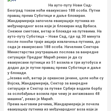
На ауто-путу Нови Сад-
Београд током ноћи евакуисано 188 особа. Путни
правац према Суботици и даље блокиран.
Жандармерија започела евакуације путника из
међународног воза који је блокиран код Врбаса.
Снежни сметови, ветар и блокаде на путевима. На
ауто-путу Суботица – Нови Сад, где од 30 минута
после поноћи траје акција извлачења путника, до
сада је евакуисано 188 особа. Начелник Сектора
Министарства унутрашњих послова за ванредне
ситуације Предраг Марић рекао је да су
евакуисани путници из 51 возила и три аутобуса и
додао да је путни правац према Суботици и даље
у блокади.
„Језива ноћ, ветар је орканске јачине, целе ноћи су
Војска, Жандармерија, Сектор за ванредне
ситауције и Сектор за путеве Србије водили борбу
за ослобађање возила при чему је ангажовано 48
машина“, рекао је Марић.
Према његовим речима, Жандармерија је почела
евакуацију путника из међународног воза који је