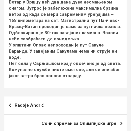
Ветар у Вршцу већ два дана дува несмањеном
снагом. Јутрос је забележена максимална брзина
ветра од када се мери савременим уређајима –
168 километара на сат. Магистрални пут Панчево-
Вршац-Ватин проходан је само за путничка возила.
Одблокирано је 30-так завејаних камиона. Возови
неће саобраћати до понедељка.
У општини Опово непроходан је пут Сакуле-
Баранда. У завејаним Сакулама нема ни струје ни
воде.
Пет села у Сврљишком крају одсечено је од света.
Комуналне службе чисте сметове, али се они због
јаког ветра брзо поново стварају.
Кретање
Radoje Andrić
чланка
Сочи спреман за Олимпијске игре