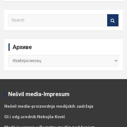
S
e
a
r
c
Архиве
h
Архиве
Nešvil media-Impresum
Nešvil media-
proizvodnja medijskih sadržaja
Gl.i odg.urednik:
Nebojša Ković