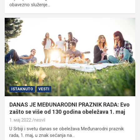
obavezno služenje…
ISTAKNUTO
VESTI
DANAS JE MEĐUNARODNI PRAZNIK RADA: Evo
zašto se više od 130 godina obeležava 1. maj
1. мај 2022.
nesvil
U Srbiji i svetu danas se obeležava Međunarodni praznik
rada, 1. maj, u znak sećanja na…