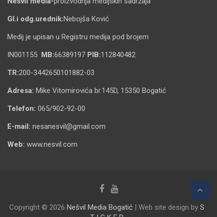
Nešvil media-
proizvodnja medijskih sadržaja
Gl.i odg.urednik:
Nebojša Ković
Medij je upisan u Registru medija pod brojem
IN001155
MB:
66389197
PIB:
112840482
TR:
200-3442650101882-03
Adresa:
Mike Vitomirovića br.145D, 15350 Bogatić
Telefon:
065/902-92-00
E-mail:
nesanesvil@gmail.com
Web:
www.nesvil.com
Copyright © 2026
Nešvil Media Bogatić
| Web site design by
S