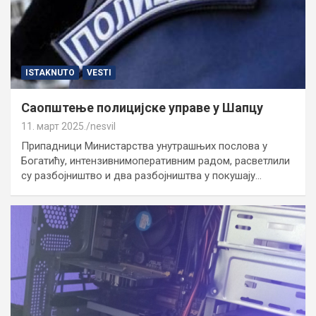
ISTAKNUTO
VESTI
Саопштење полицијске управе у Шапцу
11. март 2025.
nesvil
Припадници Министарства унутрашњих послова у
Богатићу, интензивнимоперативним радом, расветлили
су разбојништво и два разбојништва у покушају…