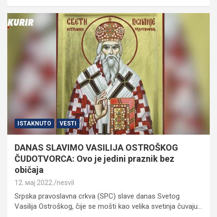
ISTAKNUTO
VESTI
DANAS SLAVIMO VASILIJA OSTROŠKOG
ČUDOTVORCA: Ovo je jedini praznik bez
običaja
12. мај 2022.
nesvil
Srpska pravoslavna crkva (SPC) slave danas Svetog
Vasilija Ostroškog, čije se mošti kao velika svetinja čuvaju…