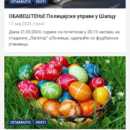
ISTAKNUTO
VESTI
ОБАВЕШТЕЊЕ Полицијске управе у Шапцу
17. мај 2024.
nesvil
Дана 21.05.2024. године са почетком у 20,15 часова, на
стадиону „Лагатор“ уЛозници, одиграће се фудбалска
утакмица…
ISTAKNUTO
VESTI