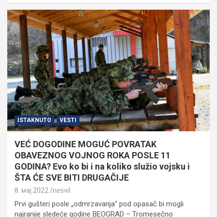
ISTAKNUTO
VESTI
VEĆ DOGODINE MOGUĆ POVRATAK
OBAVEZNOG VOJNOG ROKA POSLE 11
GODINA? Evo ko bi i na koliko služio vojsku i
ŠTA ĆE SVE BITI DRUGAČIJE
8. мај 2022.
nesvil
Prvi gušteri posle „odmrzavanja“ pod opasač bi mogli
najranije sledeće godine BEOGRAD – Tromesečno