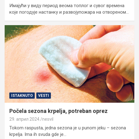
Имајући у виду период веома топлог и сувог времена
које погодује настанку и развојупожара на отвореном…
ISTAKNUTO
VESTI
Počela sezona krpelja, potreban oprez
29. април 2024.
nesvil
Tokom raspusta, jedna sezona je u punom jeku – sezona
krpelja. Ima ih svuda gde je…