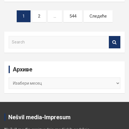
Пагинација
1
2
…
544
Следеће
чланака
S
e
a
r
c
Архиве
h
Архиве
Nešvil media-Impresum