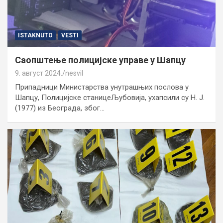
ISTAKNUTO
VESTI
Саопштење полицијске управе у Шапцу
9. август 2024.
nesvil
Припадници Министарства унутрашњих послова у
Шапцу, Полицијске станицеЉубовија, ухапсили су Н. Ј.
(1977) из Београда, због…