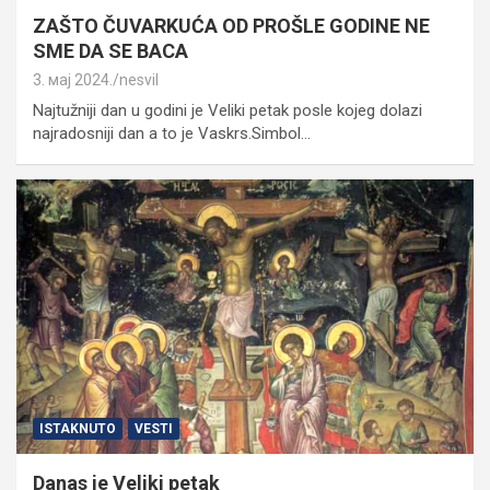
ZAŠTO ČUVARKUĆA OD PROŠLE GODINE NE
SME DA SE BACA
3. мај 2024.
nesvil
Najtužniji dan u godini je Veliki petak posle kojeg dolazi
najradosniji dan a to je Vaskrs.Simbol…
ISTAKNUTO
VESTI
Danas je Veliki petak