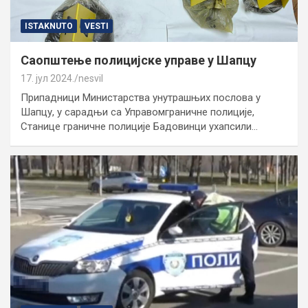
ISTAKNUTO
VESTI
Саопштење полицијске управе у Шапцу
17. јул 2024.
nesvil
Припадници Министарства унутрашњих послова у
Шапцу, у сарадњи са Управомграничне полиције,
Станице граничне полиције Бадовинци ухапсили…