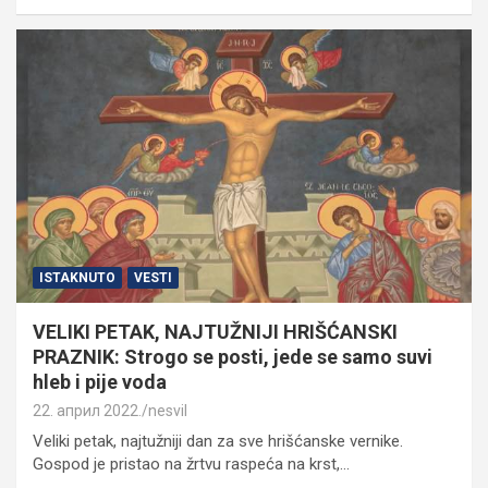
ISTAKNUTO
VESTI
VELIKI PETAK, NAJTUŽNIJI HRIŠĆANSKI
PRAZNIK: Strogo se posti, jede se samo suvi
hleb i pije voda
22. април 2022.
nesvil
Veliki petak, najtužniji dan za sve hrišćanske vernike.
Gospod je pristao na žrtvu raspeća na krst,…