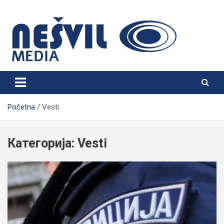
Skip
to
content
Nešvil Media Bogatić
Početna
Vesti
Категорија:
Vesti