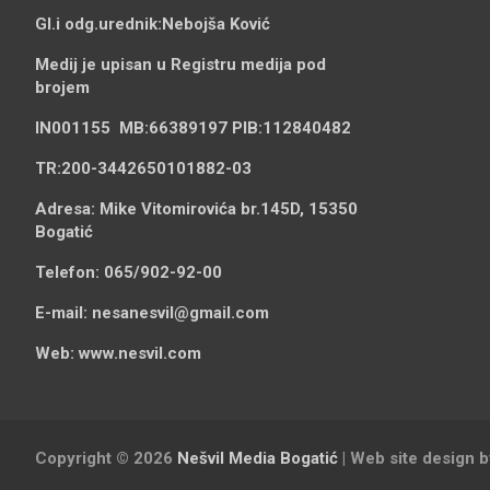
Gl.i odg.urednik:
Nebojša Ković
Medij je upisan u Registru medija pod
brojem
IN001155
MB:
66389197
PIB:
112840482
TR:
200-3442650101882-03
Adresa:
Mike Vitomirovića br.145D, 15350
Bogatić
Telefon:
065/902-92-00
E-mail:
nesanesvil@gmail.com
Web:
www.nesvil.com
Copyright © 2026
Nešvil Media Bogatić
| Web site design 