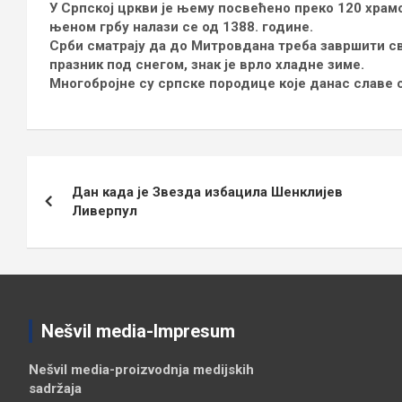
У Српској цркви је њему посвећено преко 120 храм
њеном грбу налази се од 1388. године.
Срби сматрају да до Митровдана треба завршити св
празник под снегом, знак је врло хладне зиме.
Многобројне су српске породице које данас славе с
Кретање
Дан када је Звезда избацила Шенклијев
чланка
Ливерпул
Nešvil media-Impresum
Nešvil media-
proizvodnja medijskih
sadržaja