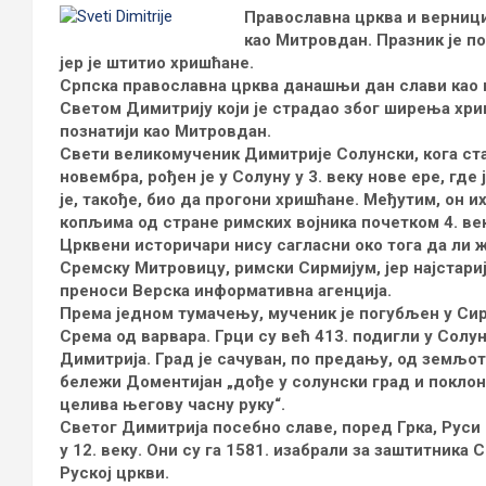
Православна црква и верници
као Митровдан. Празник је по
јер је штитио хришћане.
Српска православна црква данашњи дан слави као 
Светом Димитрију који је страдао због ширења хри
познатији као Митровдан.
Свети великомученик Димитрије Солунски, кога ст
новембра, рођен је у Солуну у 3. веку нове ере, где
је, такође, био да прогони хришћане. Међутим, он их
копљима од стране римских војника почетком 4. век
Црквени историчари нису сагласни око тога да ли 
Сремску Митровицу, римски Сирмијум, јер најстарији
преноси Верска информативна агенција.
Према једном тумачењу, мученик је погубљен у Сир
Срема од варвара. Грци су већ 413. подигли у Солун
Димитрија. Град је сачуван, по предању, од земљот
бележи Доментијан „дође у солунски град и покло
целива његову часну руку“.
Светог Димитрија посебно славе, поред Грка, Руси 
у 12. веку. Они су га 1581. изабрали за заштитника 
Руској цркви.