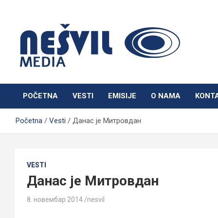
Skip
to
content
Nešvil Media Bogatić
POČETNA
VESTI
EMISIJE
O NAMA
KONT
Početna
Vesti
Данас је Митровдан
VESTI
Данас је Митровдан
8. новембар 2014.
nesvil