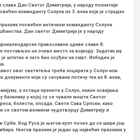
 славе Дан Светог Димитрија, у народу познатији
свећен команданту Солуна из 3. века који је страдао
празник посвећен античком команданту Солуна
шћанства. Дан светог Димитрија је у народу
арокалендарске православне цркве славе 8.
 је постављен на очево место за војводу. Задатак му
 је штитио и зато био осуђен на смрт. Избоден је
а.
живот овог светитеља треба лоцирати у Солун или
 документи који су сачувани потичу тек из 8. века,
мијуму, а остаци пренети у Солун, након освајања
у базилику у којој су се чувале мошти Светог
реса, болести, опсада. Свети Сава Српски, како
ни се светом великом чудотворцу Димитрију и
и Срби. Код Руса је његов култ почео да се шири још
Сибира. Његов празник је један од највећих празника у