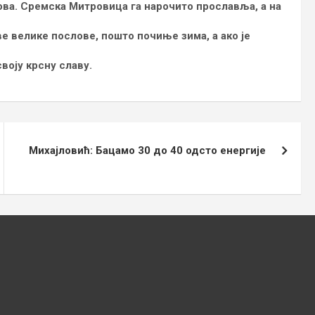
ова. Сремска Митровица га нарочито прославља, а на
е велике послове, пошто почиње зима, а ако је
воју крсну славу.
Михајловић: Бацамо 30 до 40 одсто енергије