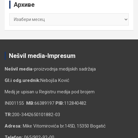
Архиве
h
Архиве
Nešvil media-Impresum
Nešvil media-
proizvodnja medijskih sadržaja
Gl.i odg.urednik:
Nebojša Ković
Medij je upisan u Registru medija pod brojem
IN001155
MB:
66389197
PIB:
112840482
TR:
200-3442650101882-03
Adresa:
Mike Vitomirovića br.145D, 15350 Bogatić
Telefon:
065/902-92-00