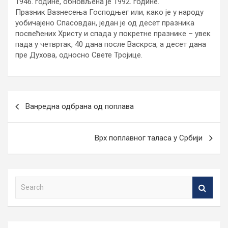
1946. године, обновљена је 1992. године.
Празник Вазнесења Господњег или, како је у народу
уобичајено Спасовдан, један је од десет празника
посвећених Христу и спада у покретне празнике – увек
пада у четвртак, 40 дана после Васкрса, а десет дана
пре Духова, односно Свете Тројице.
Кретање
Ванредна одбрана од поплава
чланка
Врх поплавног таласа у Србији
S
e
a
r
c