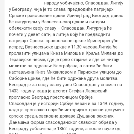
народу уобичајено, Спасовдан. Литију
у Београду, чија је то слава, предводиће патријарх
Српске православне цркве Иринеј.
Град Београд данас
ће литургијом у Вазнесењској цркви и литијом
обележити своју славу – Спасовдан. Литургија ће
почети у девет сати, а литија коју ће предводити
патријарх Српске православне цркве Иринеј кренуће
испред Вазнесењске цркве у 11.30 часова.Литија ће
пролазити улицама Кнеза Милоша и Краља Милана до
Теразијске чесме, где је прво стајање и где се читају
молитве за здравље Београђана, а затим ће бити
настављена Кнез Михаиловом и Париском улицом до
Саборне цркве, где ће бити одржана друга молитва.
Београд је за своју славу узео Спасовдан у спомен на
1403. годину, када је деспот Стефан Лазаревић
прогласио Београд престоницом Србије.
Спасовдан је у историји Србије везан и за 1349. годину,
када је проглашен највећи историјско-правни документ
српске средњовековне државе Душанов законик.
Данашња форма спасовданског славског обреда у
Београду уобличена је 1862. године, а после паузе од