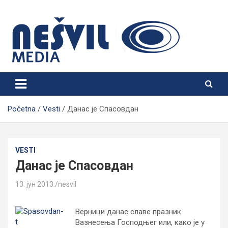
Skip
to
content
Nešvil Media Bogatić
Početna
Vesti
Данас је Спасовдан
VESTI
Данас је Спасовдан
13. јун 2013.
nesvil
Верници данас славе празник
Вазнесења Господњег или, како је у