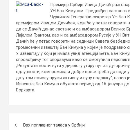
Премијер Србије Ивица Дачић разговар
УН Бан Кимуном. Предвиђен састанак и
Чуркином.
Генерални секретар УН Бан К
премијером Ивицом Дачићем, који ће у петак говорити 
да се Дачић данас састане и са амбасадором Велике Б
Лајалом Грантом, као и са амбасадором Русије у УН Вит
Дачић ће у петак говорити на седници Савета безбедн
тромесечни извештај Бан Кимуна у којем је поздравио 
У извештају у који је имала увид агенција Бета, Бан Ки
спровођењу тог споразума како се омогућила перспекти
„Резултати постигнути у дијалогу утиру пут за дугороч
одлучности, компромиса и добре воље треба да води у
да у том смислу пружи активну и пуну подршку“, навео је
Извештај Бан Кимуна обухвата период од 16. јануара до 
Борхарта.
Кретање
Врх поплавног таласа у Србији