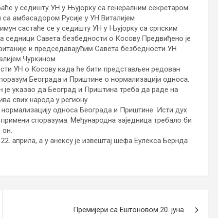
аће у седишту УН у Њујорку са генералним секретаром
 са амбасадором Русије у УН Виталијем
имун састаће се у седишту УН у Њујорку са српским
на седници Савета безбедности о Косову.Предвиђено је
ританије и председавајућим Савета безбедности УН
алијем Чуркином.
ости УН о Косову када ће бити представљен редован
споразум Београда и Приштине о нормализацији односа.
мун је указао да Београд и Приштина треба да раде на
ва свих народа у региону.
ну нормализацију односа Београда и Приштине. Исти дух
 примени споразума. Међународна заједница требало би
 он.
22. априла, а у анексу је извештај шефа Еулекса Бернда
Премијери са Ештоновом 20. јуна