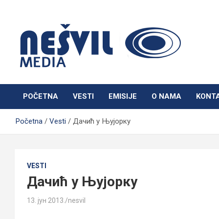
Skip
to
content
Nešvil Media Bogatić
POČETNA
VESTI
EMISIJE
O NAMA
KONT
Početna
Vesti
Дачић у Њујорку
VESTI
Дачић у Њујорку
13. јун 2013.
nesvil