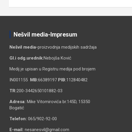
чланка
Nešvil media-Impresum
Nešvil media-
proizvodnja medijskih sadržaja
Gl.i odg.urednik:
Nebojša Ković
Medij je upisan u Registru medija pod brojem
IN001155
MB:
66389197
PIB:
112840482
TR:
200-3442650101882-03
Adresa:
Mike Vitomirovića br.145D, 15350
Bogatić
Telefon:
065/902-92-00
E-mail:
nesanesvil@gmail.com