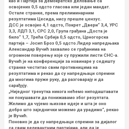
као и Партија за демократско деловање са
освојених 0,5 одсто гласова или један мандат.
Остале странке, према прелиминарним
резултатима Цесида, нису прешле цензус.
ДСС је освојио 4,1 одсто, Покрет „Двери“ 3,4, УРС
3,3, ЛДП 3,1, СРС 2,0, Група грађана „Доста је
било“ 1,7, Трећа Србија 0,5 одсто, Црногорска
партија – Јосип Броз 0,5 одсто.Лидер напредњака
Александар Вучић захвалио се грађанима на
огромном поверењу које су пружили листи СНС-а.
Вучић је на конференцији за новинаре у седишту
странке честитао свим противницима на
резултатима и рекао да су напредњаци спремни
да многима пруже руку, да разговарају и да
сарађују.
„Ниједног тренутка никога нећемо ниподаштавати
ни покушавати да понижавамо због резултата.
Желимо да чујемо њихове идеје и шта је оно
добро што заједнички можемо да урадимо“, рекао
је Вучић.
Поновио је да су напредњаци спремни за дијалог
са свим релевантним партијама, али да је