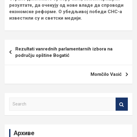
резултате, да очекују од нове владе да спроводи
економске реформе. О убедљивој победи СНС-а
известили су и светски медији.
Кретање
Rezultati vanrednih parlamentarnih izbora na
чланка
području opštine Bogatić
Momčilo Vasić
S
e
a
r
c
Архиве
h