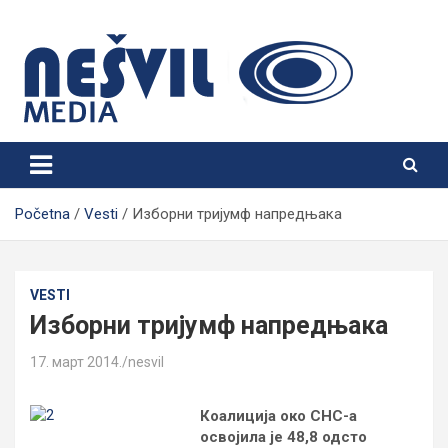
Skip
to
content
Nešvil Media Bogatić
Početna
Vesti
Изборни тријумф напредњака
VESTI
Изборни тријумф напредњака
17. март 2014.
nesvil
Коалиција око СНС-а
освојила је 48,8 одсто