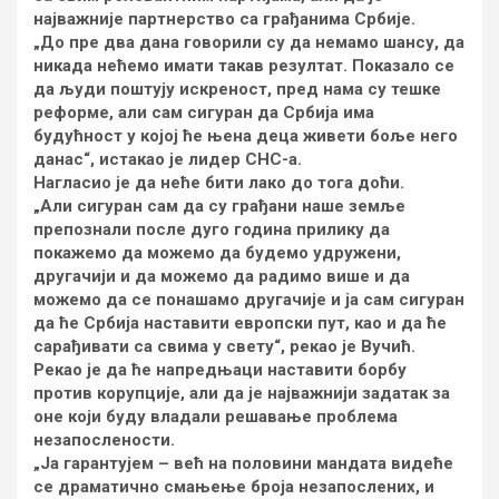
најважније партнерство са грађанима Србије.
„До пре два дана говорили су да немамо шансу, да
никада нећемо имати такав резултат. Показало се
да људи поштују искреност, пред нама су тешке
реформе, али сам сигуран да Србија има
будућност у којој ће њена деца живети боље него
данас“, истакао је лидер СНС-а.
Нагласио је да неће бити лако до тога доћи.
„Али сигуран сам да су грађани наше земље
препознали после дуго година прилику да
покажемо да можемо да будемо удружени,
другачији и да можемо да радимо више и да
можемо да се понашамо другачије и ја сам сигуран
да ће Србија наставити европски пут, као и да ће
сарађивати са свима у свету“, рекао је Вучић.
Рекао је да ће напредњаци наставити борбу
против корупције, али да је најважнији задатак за
оне који буду владали решавање проблема
незапослености.
„Ја гарантујем – већ на половини мандата видеће
се драматично смањење броја незапослених, и