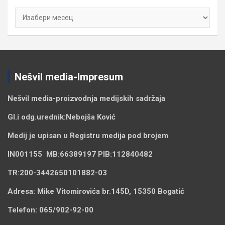
Архиве
Nešvil media-Impresum
Nešvil media-
proizvodnja medijskih sadržaja
Gl.i odg.urednik:
Nebojša Ković
Medij je upisan u Registru medija pod brojem
IN001155
MB:
66389197
PIB:
112840482
TR:
200-3442650101882-03
Adresa:
Mike Vitomirovića br.145D, 15350 Bogatić
Telefon:
065/902-92-00