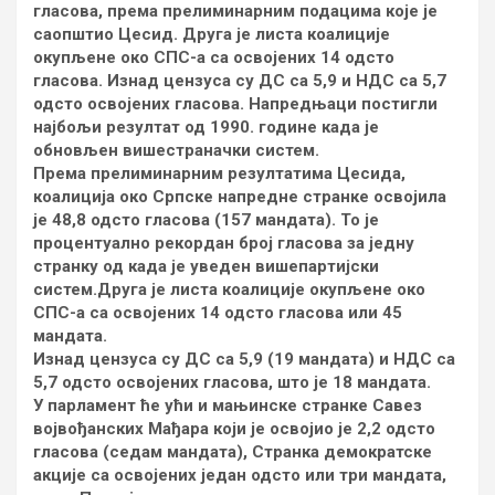
гласова, према прелиминарним подацима које је
саопштио Цесид. Друга је листа коалиције
окупљене око СПС-а са освојених 14 одсто
гласова. Изнад цензуса су ДС са 5,9 и НДС са 5,7
одсто освојених гласова. Напредњаци постигли
најбољи резултат од 1990. године када је
обновљен вишестраначки систем.
Према прелиминарним резултатима Цесида,
коалиција око Српске напредне странке освојила
је 48,8 одсто гласова (157 мандата). То је
процентуално рекордан број гласова за једну
странку од када је уведен вишепартијски
систем.Друга је листа коалиције окупљене око
СПС-а са освојених 14 одсто гласова или 45
мандата.
Изнад цензуса су ДС са 5,9 (19 мандата) и НДС са
5,7 одсто освојених гласова, што је 18 мандата.
У парламент ће ући и мањинске странке Савез
војвођанских Мађара који је освојио је 2,2 одсто
гласова (седам мандата), Странка демократске
акције са освојених један одсто или три мандата,