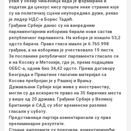
узме у обзир чињеница када је формирана и
податак да цензус нису прошле неке странке које
су на политичкој сцени неупоредиво дуже, рекао
је лидер НДС-а Борис Тадић.
Грађани Србије данас су на ванредним
парламентарним изборима бирали нови састав
републичког парламента. На изборе је изашло 53,2
одсто бирача. Право гласа имало је 6.765.998
грађана, а на изборима је учествовало 19 листа.
За посланике републичког парламента гласало се
и на Косову и Метохији, где је, према подацима
ОЕБС-а, одзив био 34,42 одсто. Према договору
Београда и Приштине гласачки материјал са
Косова пребројан је у Рашкој и Врању.
Држављани Србије који живе у иностранству,
могли су да искористе право на 35 бирачких места
у више од 20 држава. Грађани Србије у Великој
Британији и САД су због временске разлике
гласали у суботу.
Представници партија коментарисали су прве
прелиминарне резултате.
Стране дипломате су поручиле, коментаришући