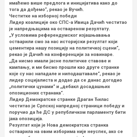
имаћемо више предлога и иницијатива како до
тога да дођемо“, рекао је Вучић.
Честитке на изборној победи
Лидер коалиције око СПС-а Ивица Дачић честитао
је напредњацима на оствареном резултату.
„У условима референдумског изјашњавања
остварили смо за нас историјски резултат који
цементира нашу позицију на политичкој сцени“,
рекао је Дачић на конференцији за новинаре.
„Да нисмо имали јасне политичке ставове и
кампању, и ми бисмо прошли као друге странке
које су нас нападале и ниподаштавале“, рекао је
лидер социјалиста и додао да се данас догодио
„политички цунами“ и „дебакл досадашњих
опозиционих странака“.
Лидер Демократске странке Драган Ђилас
честитао је Српској напредној страници победу и
поручио да ће ДС у републичком парламенту бити
јака опозиција.
Резултат који је Нова демократска странка
остварила на овим изборима није неуспех, ако се