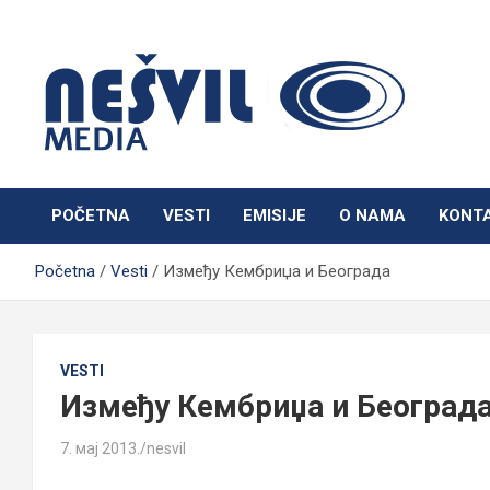
Skip
to
content
Nešvil Media Bogatić
POČETNA
VESTI
EMISIJE
O NAMA
KONT
Početna
Vesti
Између Кембриџа и Београда
VESTI
Између Кембриџа и Београд
7. мај 2013.
nesvil