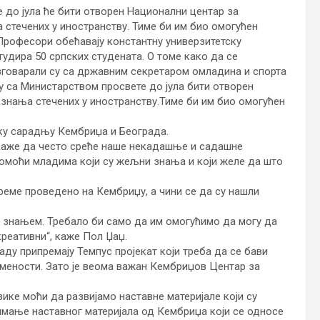
 до јула ће бити отворен Национални центар за
стечених у иностранству. Тиме би им био омогућен
 Професори обећавају константну универзитетску
удира 50 српских студената. О томе како да се
зговарали су са државним секретаром омладина и спорта
у са Министарством просвете до јула бити отворен
знања стечених у иностранству.Тиме би им био омогућен
ску сарадњу Кембриџа и Београда.
 каже да често среће наше некадашње и садашне
помоћи младима који су жељни знања и који желе да што
реме проведено на Кембриџу, а чини се да су нашли
за знањем. Требало би само да им омогућимо да могу да
креативни“, каже Пол Џаџ.
аду припремају Темпус пројекат који треба да се бави
мености. Зато је веома важан Кембриџов Центар за
ике моћи да развијамо наставне материјале који су
зимање наставног материјала од Кембриџа који се односе