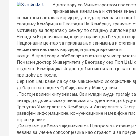
У договору са Министарством просвете
признавање занимања и степена знања 
несметани наставак каријере, уштеда времена и новца.
сарадњу Кембриџа и Београда.
На Кембриџу тренутно ст
мотивишу за повратак у земљу по стицању дипломе ра
Ненадом Боровчанином, који је најавио да ће у договор
Национални центар за признавање занимања и степена 
несметани наставак каријере, и уштеда времена и
новца. А професори обећавају константну универзитет
Почасни доктор Универтитета у Београду сер Пол ЏаЏ
студенте Кембриджа. Једно од битних питања је како 
пре дођу до посла.
Сер Пол Џаџ каже да су сви максимално искористили в
добар посао овде у Србији, али и у Македонији.
„Постоји велики ентузијазам. Сви млади људи трагају 
питају, да дозволимо ученицима и студентима да буду 
Тренутно Универзитет у Кембриџу и Универзитет у Беогр
развојем информационе, комуникационе и медијске пис
стране језике.
„Сматрамо да ћемо заједнички са Центром за стране јез
везани за учење српског језика као страног, и за преу