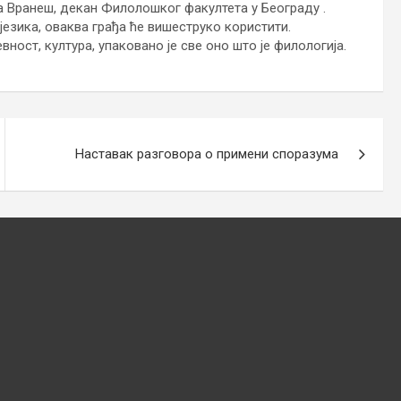
ра Вранеш, декан Филолошког факултета у Београду .
језика, оваква грађа ће вишеструко користити.
ност, култура, упаковано је све оно што је филологија.
Наставак разговора о примени споразума