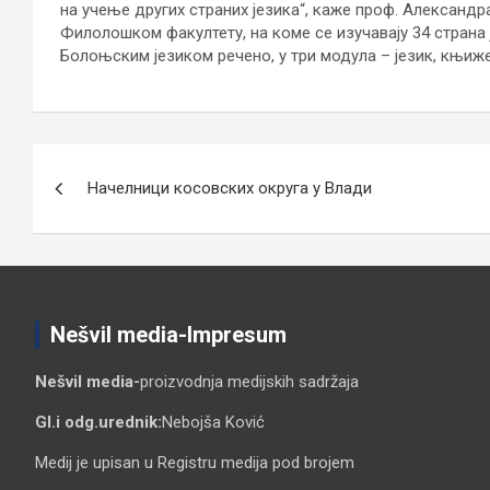
на учење других страних језика“, каже проф. Александ
Филолошком факултету, на коме се изучавају 34 страна 
Болоњским језиком речено, у три модула – језик, књижев
Кретање
Начелници косовских округа у Влади
чланка
Nešvil media-Impresum
Nešvil media-
proizvodnja medijskih sadržaja
Gl.i odg.urednik:
Nebojša Ković
Medij je upisan u Registru medija pod brojem