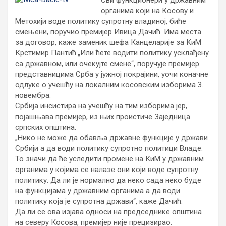
Сви функционери у државним
органима који на Косову и
Метохији воде политику супротну владиној, биће
смењени, поручио премијер Ивица Дачић. Има места
за договор, каже заменик шефа Канцеларије за КиМ
Крстимир Пантић.
„Или ћете водити политику усклађену
са државном, или очекујте смене“, поручује премијер
представницима Срба у јужној покрајини, уочи коначне
одлуке о учешћу на локалним косовским изборима 3.
новембра.
Србија инсистира на учешћу на тим изборима јер,
појашњава премијер, из њих проистиче Заједница
српских општина.
„Нико не може да обавља државне функције у држави
Србији а да води политику супротно политици Владе.
То значи да ће уследити промене на КиМ у државним
органима у којима се налазе они који воде супротну
политику. Да ли је нормално да неко сада неко буде
на функцијама у државним органима а да води
политику која је супротна држави“, каже Дачић.
Да ли се ова изјава односи на председнике општина
на северу Косова, премијер није прецизирао.