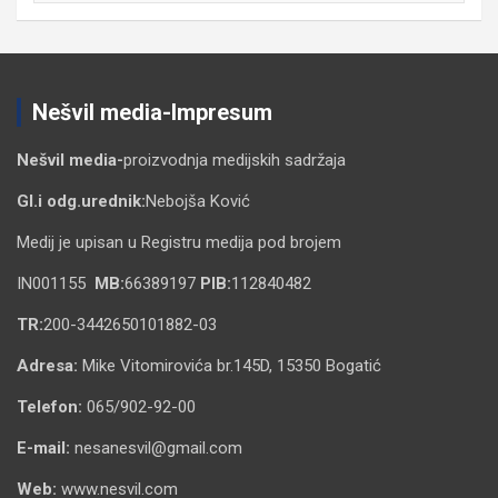
Nešvil media-Impresum
Nešvil media-
proizvodnja medijskih sadržaja
Gl.i odg.urednik:
Nebojša Ković
Medij je upisan u Registru medija pod brojem
IN001155
MB:
66389197
PIB:
112840482
TR:
200-3442650101882-03
Adresa:
Mike Vitomirovića br.145D, 15350 Bogatić
Telefon:
065/902-92-00
E-mail:
nesanesvil@gmail.com
Web:
www.nesvil.com