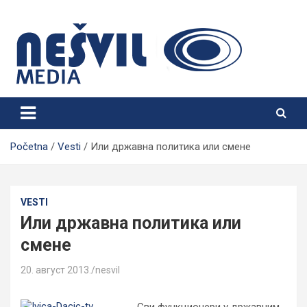
Skip
to
content
Nešvil Media Bogatić
Početna
Vesti
Или државна политика или смене
VESTI
Или државна политика или
смене
20. август 2013.
nesvil