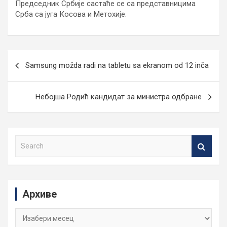
Председник Србије састаће се са представницима
Срба са југа Косова и Метохије.
Кретање
Samsung možda radi na tabletu sa ekranom od 12 inča
чланка
Небојша Родић кандидат за министра одбране
S
e
a
r
c
Архиве
h
Архиве