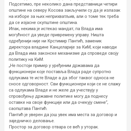
Подсетимо, пре неколико дана представници четири
општине на северу Косова закључили су да је излазак
на изборе за њих неприхватљив, али о томе тек треба
да се изјасне скупштине општина.
Ипак, некима је истекао мандат, па Влада има
могућност да уведе привремену управу. Ништа
одређенији није ни Крстимир Пантић, заменик
директора владине Канцеларије за КиМ, који наводи
да Влада има законске механизме да спроведе своју
политику на КиМ.
„Не постоји пример у уређеним државама да
функционери које поставља Влада раде супротно
одлукама те исте Владе а да због таквог односа не
сносе одговорност. Сви функционери који се не слажу
са одлукама Владе и не желе да учествују у
спровођењу државне политике могу да поднесу
оставке на своје функције или да очекују смене“,
саопштава Пантић.
Пантић је уверен да још увек има места за договор и
заједничко деловање.
Простор за договор отвара се већ у уторак.