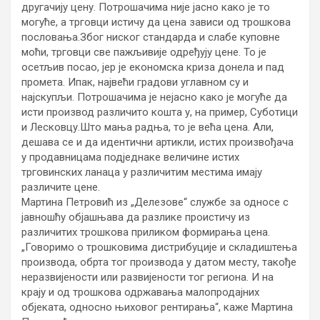
другачију цену. Потрошачима није јасно како је то
могуће, а трговци истичу да цена зависи од трошкова
пословања.
Због ниског стандарда и слабе куповне
моћи, трговци све пажљивије одређују цене. То је
осетљив посао, јер је економска криза донела и пад
промета. Ипак, највећи градови углавном су и
најскупљи. Потрошачима је нејасно како је могуће да
исти производ различито кошта у, на пример, Суботици
и Лесковцу.Што мања радња, то је већа цена. Али,
дешава се и да идентични артикли, истих произвођача
у продавницама подједнаке величине истих
трговинских ланаца у различитим местима имају
различите цене.
Мартина Петровић из „Делезове“ службе за односе с
јавношћу објашњава да разлике проистичу из
различитих трошкова приликом формирања цена.
„Говоримо о трошковима дистрибуције и складиштења
производа, обрта тог производа у датом месту, такође
неразвијености или развијености тог региона. И на
крају и од трошкова одржавања малопродајних
објеката, односно њиховог рентирања“, каже Мартина