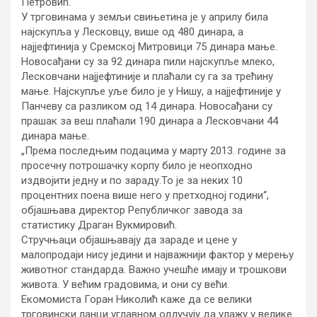
Петровић.
У трговинама у земљи свињетина је у априлу била
најскупља у Лесковцу, више од 480 динара, а
најјефтинија у Сремској Митровици 75 динара мање.
Новосађани су за 92 динара пили најскупље млеко,
Лесковчани најјефтиније и плаћали су га за трећину
мање. Најскупље уље било је у Нишу, а најјефтиније у
Панчеву са разликом од 14 динара. Новосађани су
прашак за веш плаћали 190 динара а Лесковчани 44
динара мање.
„Према последњим подацима у марту 2013. године за
просечну потрошачку корпу било је неопходно
издвојити једну и по зараду.То је за неких 10
процентних поена више него у претходној години“,
објашњава директор Републичког завода за
статистику Драган Вукмировић.
Стручњаци објашњавају да зараде и цене у
малопродаји нису једини и најважнији фактор у мерењу
животног стандарда. Важно учешће имају и трошкови
живота. У већим градовима, и они су већи.
Екомомиста Горан Николић каже да се велики
трговински ланци углавном одлучују да улажу у велике