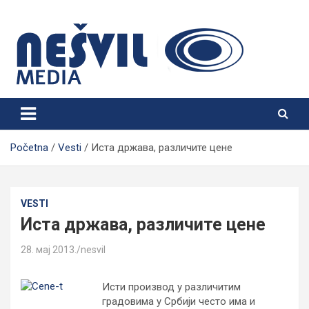
Skip
to
content
Nešvil Media Bogatić
Početna
Vesti
Иста држава, различите цене
VESTI
Иста држава, различите цене
28. мај 2013.
nesvil
Исти производ у различитим
градовима у Србији често има и