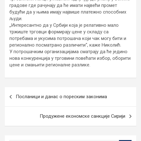
градове где рачунају да ће имати највећи промет
будући да у њима имају највише платежно способних
људи.
„Интересантно да у Србији која је релативно мало
тржиште трговци формирају цене у складу са
потребама и укусима потрошача који чак могу бити и
регионално посматрано различити“, каже Николић.
У потрошачким организацијама сматрају да ће једино
нова конкуренција у трговини повећати избор, оборити
цене и смањити регионалне разлике.
Кретање
Посланици и данас о пореским законима
чланка
Продужене економске санкције Сирији