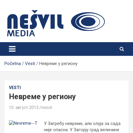
Skip
to
content
Nešvil Media Bogatić
Početna
Vesti
Невреме у региону
VESTI
Невреме у региону
10. август 2013.
nesvil
У Загребу невреме, али олуја за сада
није опасна. У Загорју град величине