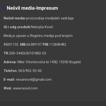
Nešvil media-Impresum
Nešvil media-
proizvodnja medijskih sadržaja
Gl.i odg.urednik:
Nebojša Ković
Medij je upisan u Registru medija pod brojem
IN001155
MB:
66389197
PIB:
112840482
TR:
200-3442650101882-03
Adresa:
Mike Vitomirovića br.145D, 15350 Bogatić
Telefon:
065/902-92-00
E-mail:
nesanesvil@gmail.com
Web:
www.nesvil.com