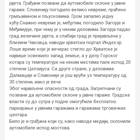
јајета. Грађани позвани да аутомобиле склоне у јавне
гараже. Словенију погодило велико невреме, праћено
грмљавином и пљусковима. Гром запалио једну
кућу.
Снажно невреме је, међутим, погодило Загорје и
Међимурје, при чему је у неким деловима Загорја падао
град величине јајета, а слабији град је пријављена у
близини Чаковца, наводи хрватски портал Индеx.хр.
Лоше време које је вечерас стигло до Хрватске је
највише освежило запад земље, а у делу Горског
котара су температуре на неким местима пале испод 20
степени Целзијуса. Са друге стране, у деловима
Далмације и Славоније је још вруће уз температуру од
30 степени, иако је вече.
Због најављене опасности од града, Загрепчани су
позвани да аутомобиле склоне у јавне гараже. Градске
власти су до сутра у подне омогућиле бесплатно
паркирање у јавним гаражама и гаражама трговачких
центара.
Било је и грађана који су, како наводе медији, склонили
аутомобиле испод мостова.