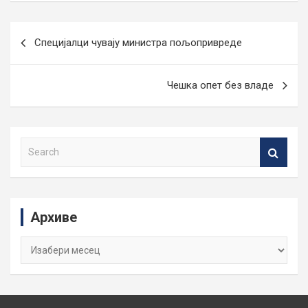
Кретање
Специјалци чувају министра пољопривреде
чланка
Чешка опет без владе
S
e
a
r
c
Архиве
h
Архиве