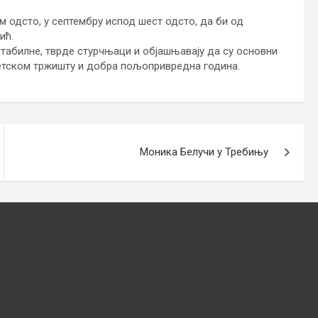
м одсто, у септембру испод шест одсто, да би од
ић.
 стабилне, тврде стурчњаци и објашњавају да су основни
ветском тржишту и добра пољопривредна година.
Моника Белучи у Требињу