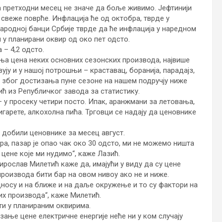
на претходни месец не значе да боље живимо. Јефтинији
 свеже поврће. Инфлација ће од октобра, тврде у
ародној банци Србије тврде да ће инфлација у наредном
 у планирани оквир од око пет одсто.
 – 4,2 одсто.
ња цена неких основних сезонских производа, највише
вују и у нашој потрошњи – краставац, боранија, парадајз,
 и због достизања пуне сезоне на нашем подручју ниже
ић из Републичког завода за статистику.
 у просеку четири посто. Ипак, аранжмани за летовања,
цигарете, алкохолна пића. Трговци се надају да ценовнике
 добили ценовнике за месец август.
, пазар је опао чак око 30 одсто, ми не можемо ништа
цене које ми нудимо“, каже Лазић.
рослав Милетић каже да, имајући у виду да су цене
производа бити бар на овом нивоу ако не и ниже.
дносу и на ближе и на даље окружење и то су фактори на
х производа“, каже Милетић.
ти у планираним оквирима.
ање цене електричне енергије неће ни у ком случају