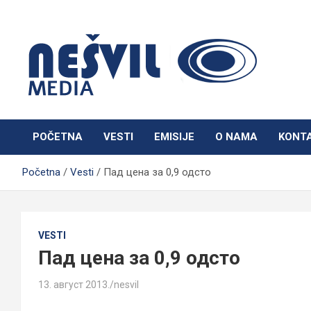
Skip
to
content
Nešvil Media Bogatić
POČETNA
VESTI
EMISIJE
O NAMA
KONT
Početna
Vesti
Пад цена за 0,9 одсто
VESTI
Пад цена за 0,9 одсто
13. август 2013.
nesvil