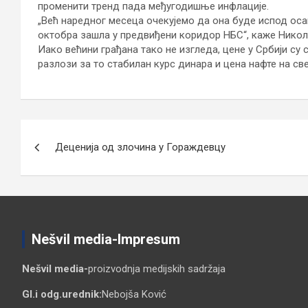
променити тренд пада међугодишње инфлације.
„Већ наредног месеца очекујемо да она буде испод оса
октобра зашла у предвиђени коридор НБС“, каже Никол
Иако већини грађана тако не изгледа, цене у Србији су
разлози за то стабилан курс динара и цена нафте на с
Кретање
Деценија од злочина у Гораждевцу
чланка
Nešvil media-Impresum
Nešvil media-
proizvodnja medijskih sadržaja
Gl.i odg.urednik:
Nebojša Ković