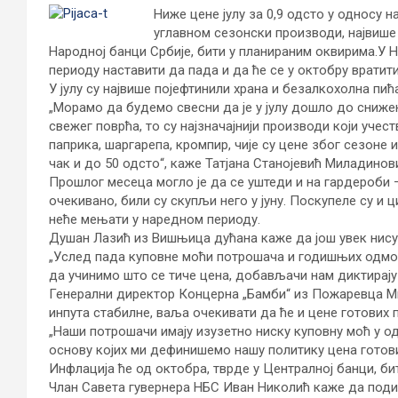
Ниже цене јулу за 0,9 одсто у односу 
углавном сезонски производи, највише
Народној банци Србије, бити у планираним оквирима.
У Н
периоду наставити да пада и да ће се у октобру вратити
У јулу су највише појефтинили храна и безалкохолна пића
„Морамо да будемо свесни да је у јулу дошло до сниже
свежег поврћа, то су најзначајнији производи који учест
паприка, шаргарепа, кромпир, чије су цене због сезоне
чак и до 50 одсто“, каже Татјана Станојевић Миладинов
Прошлог месеца могло је да се уштеди и на гардероби –
очекивано, били су скупљи него у јуну. Поскупеле су и 
неће мењати у наредном периоду.
Душан Лазић из Вишњица дућана каже да још увек нису
„Услед пада куповне моћи потрошача и годишњих одмора
да учинимо што се тиче цена, добављачи нам диктирају 
Генерални директор Концерна „Бамби“ из Пожаревца Ми
инпута стабилне, ваља очекивати да ће и цене готових 
„Наши потрошачи имају изузетно ниску куповну моћ у о
основу којих ми дефинишемо нашу политику цена готови
Инфлација ће од октобра, тврде у Централној банци, би
Члан Савета гувернера НБС Иван Николић каже да подиз