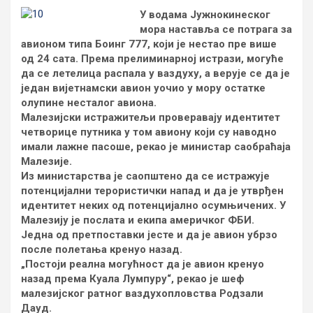
У водама Јужнокинеског
мора наставља се потрага за
авионом типа Боинг 777, који је нестао пре више
од 24 сата. Према прелиминарној истрази, могуће
да се летелица распала у ваздуху, а верује се да је
један вијетнамски авион уочио у мору остатке
олупине несталог авиона.
Малезијски истражитељи проверавају идентитет
четворице путника у том авиону који су наводно
имали лажне пасоше, рекао је министар саобраћаја
Малезије.
Из министарства је саопштено да се истражује
потенцијални терористички напад и да је утврђен
идентитет неких од потенцијално осумњичених. У
Малезију је послата и екипа америчког ФБИ.
Једна од претпоставки јесте и да је авион убрзо
после полетања кренуо назад.
„Постоји реална могућност да је авион кренуо
назад према Куала Лумпуру“, рекао је шеф
малезијског ратног ваздухопловства Родзали
Дауд.