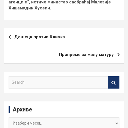
агенције“, истиче министар саобраћај Малезије
Хишамудин Хусеин.
Кретање
Доњецк против Кличка
чланка
Припреме за малу матуру
S
e
a
r
c
Архиве
h
Архиве