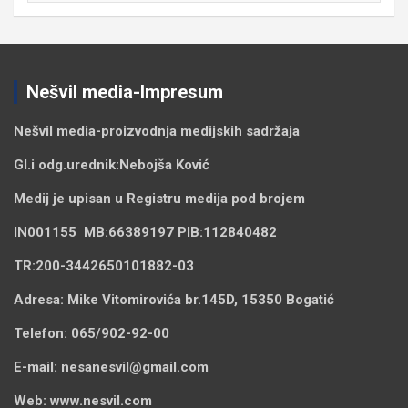
Nešvil media-Impresum
Nešvil media-
proizvodnja medijskih sadržaja
Gl.i odg.urednik:
Nebojša Ković
Medij je upisan u Registru medija pod brojem
IN001155
MB:
66389197
PIB:
112840482
TR:
200-3442650101882-03
Adresa:
Mike Vitomirovića br.145D, 15350 Bogatić
Telefon:
065/902-92-00
E-mail:
nesanesvil@gmail.com
Web:
www.nesvil.com