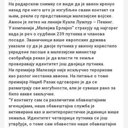
На радарском снимку се види да је авион кренуо
назад пре него што је изгубљен сваки контакт са
њим, рекли су представници малезијске војске.
Авион је летео на линији Куала Лумпур – Пекинг.
У компанији „Малејжа Ерлајнз“ страхују од најгорег
када је реч о судбини 239 путника и чланова
посаде. Званичници више европских држава
указали су да је двоје путника у авиону користило
украдене пасоше а малезијски министар
саобраћаја рекао је да власти те земље
проверавају идентитет још двојице путника.
Ни премијер Малезије није искључио тероризам
као разлог нестанка авиона. На питање о томе
премијер Наџиб Разак одговорио је да се
разматрају све могућности, али је сувише рано за
било какве закључке.
“У контакту сам са различитим обавештајним
агенцијама, наша обавештајна служба је
активирана као и антитерористичке јединице више
земаља. Идентитет четворице путника се још
утврђује, о томе сам обавестио наше обавештајне