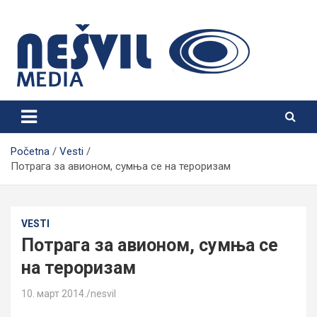
Skip
to
content
Nešvil Media Bogatić
Početna
Vesti
Потрага за авионом, сумња се на тероризам
VESTI
Потрага за авионом, сумња се
на тероризам
10. март 2014.
nesvil