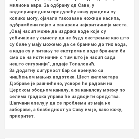
милиона евра. За одбрану од Саве, у
водопривредном предузећу кажу урадили су
колико могу, ојачали такозване ножице насипа,
одбрамбени појас и санирали најкритичнија места.
„Овај насип може да издржи воде које су
уобичајене у смислу да не буду екстремне као што
су биле у мају можемо да се бранимо до тих вода,
а када су у питању те екстремне воде бранили би
смо се на исти начин с тим што је насип сада
нешто сигурнији“, додаје Топаловић.
За додатну сигурност бар се кренуло са
чишћењем мањих водотока. Шест километара
Добраве је рашчићено, ускоре ће радови на
Церском ободном каналу, а за каналску мрежу по
селима градска управа ће издвојити средства.
Шапчани апелују да се проблеми из маја не
забораве, а безбедност уз Саву им је, како кажу,
приоритет.