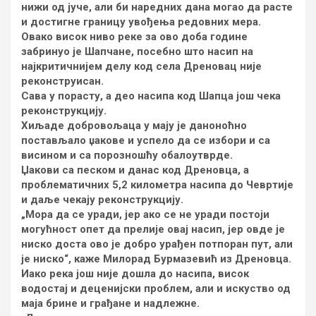
нижи од јуче, али би наредних дана могао да расте
и достигне границу увођења редовних мера.
Овако висок ниво реке за ово доба године
забринуо је Шапчане, посебно што насип на
најкритичнијем делу код села Дреновац није
реконструисан.
Сава у порасту, а део насипа код Шапца још чека
реконструкцију.
Хиљаде добровољаца у мају је даноноћно
постављало џакове и успело да се избори и са
висином и са порозношћу обалоутврде.
Џакови са песком и данас код Дреновца, а
проблематичних 5,2 километра насипа до Чевртије
и даље чекају реконструкцију.
„Мора да се уради, јер ако се не уради постоји
могућност опет да прелије овај насип, јер овде је
ниско доста ово је добро урађен потпоран пут, али
је ниско“, каже Милорад Бурмазевић из Дреновца.
Иако река још није дошла до насипа, висок
водостај и деценијски проблем, али и искуство од
маја брине и грађане и надлежне.