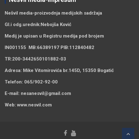
Nešvil media-
proizvodnja medijskih sadržaja
Gl.i odg.urednik:
Nebojša Ković
Medij je upisan u Registru medija pod brojem
IN001155
MB:
66389197
PIB:
112840482
TR:
200-3442650101882-03
Adresa:
Mike Vitomirovića br.145D, 15350 Bogatić
Telefon:
065/902-92-00
E-mail:
nesanesvil@gmail.com
Web:
www.nesvil.com