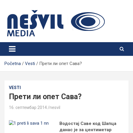
Skip
to
content
Nešvil Media Bogatić
Početna
Vesti
Прети ли опет Сава?
VESTI
Прети ли опет Сава?
16. септембар 2014.
nesvil
Водостај Саве код Шапца
данас је за центиметар