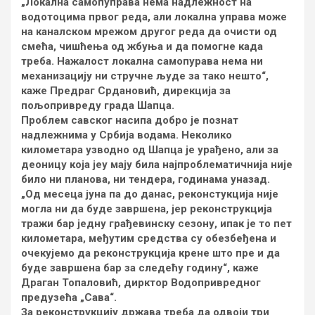
„Локална самопуправа нема надлежност на
водотоцима првог реда, али локална управа може
на каналском мрежом другог реда да очисти од
смећа, чишћења од жбуња и да помогне када
треба. Нажалост локална самопурава нема ни
механизацију ни стручне људе за тако нешто“,
каже Предраг Срдановић, дирекција за
пољопривреду града Шапца.
Проблем савског насипа добро је познат
надлежнима у Србија водама. Неколико
километара узводно од Шапца је урађено, али за
деоницу која јеу мају била најпроблематичнија није
било ни планова, ни тендера, годинама уназад.
„Од месеца јуна па до данас, реконстукција није
могла ни да буде завршена, јер реконструкција
тражи бар једну грађевинску сезону, ипак је то пет
километара, међутим средства су обезбеђена и
очекујемо да реконструкција крене што пре и да
буде завршена бар за следећу годину“, каже
Драган Топаловић, дирктор Водопривредног
предузећа „Сава“.
За реконструкцију држава треба да одвоји три