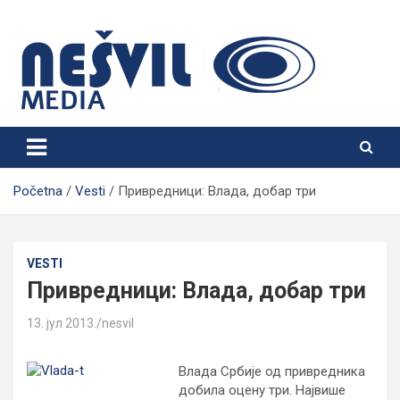
Skip
to
content
Nešvil Media Bogatić
Početna
Vesti
Привредници: Влада, добар три
VESTI
Привредници: Влада, добар три
13. јул 2013.
nesvil
Влада Србије од привредника
добила оцену три. Највише