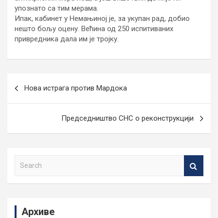
упознато са тим мерама.
Ипак, кабинет у Немањиној је, за укупан рад, добио
нешто бољу оцену. Већина од 250 испитиваних
привредника дала им је тројку.
Кретање
Нова истрага против Мардока
чланка
Председништво СНС о реконструкцији
S
e
a
r
c
Архиве
h