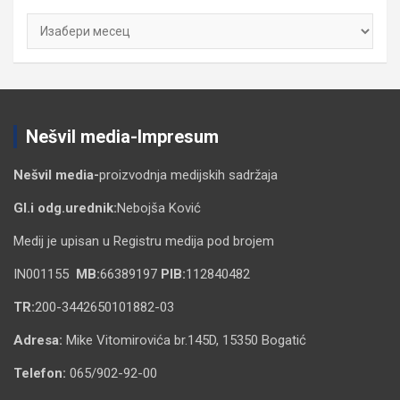
Архиве
Nešvil media-Impresum
Nešvil media-
proizvodnja medijskih sadržaja
Gl.i odg.urednik:
Nebojša Ković
Medij je upisan u Registru medija pod brojem
IN001155
MB:
66389197
PIB:
112840482
TR:
200-3442650101882-03
Adresa:
Mike Vitomirovića br.145D, 15350 Bogatić
Telefon:
065/902-92-00