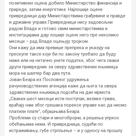
позитивних оцена добило Министарство финансија и
приреде, затим енергетике. Најлошије оцене
привредници дају Министарствима грађевине и правде
и државне управе.
Привредници нису задовољни
радом Владе и готово свим министарствима и
институцијама дају лошије оцене него пре неколико
месеци – рад Владе оцењују тројком.
Они кажу да има превише препрека и указују на
прескупе таксе које би по закону требало да буду
ниже или на нетачно унете податке, због чега сваки
други привредник за оверу здравствених књижица
мора на шалтер бар два пута.
Јован Беара из Пословног удружења
рачуноводствених агенција каже да њега та овера
здравствених књижица подсећа на дан мрмота.
„Сваких шест месеци исти поступак, велике гужве,
враћају нам због грешака порексе управе као да нисмо
платили плате“, објашњава Беара.
Проблеми су стари и многобројни, а решења упркос
обећањима нема. И привредници, судећи по
истраживању, губе стрпљење – и у односу на прошлу