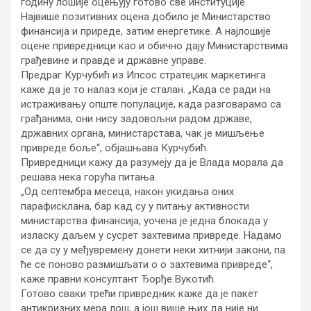
годину лошије оцењују готово све институције.
Највише позитивних оцена добило је Министарство
финансија и приреде, затим енергетике. А најлошије
оцене привредници као и обично дају Министарствима
грађевине и правде и државне управе.
Предраг Курчубић из Ипсос стратеџик маркетинга
каже да је то налаз који је сталан. „Када се ради на
истраживању опште популације, када разговарамо са
грађанима, они нису задовољни радом државе,
државних органа, министарстава, чак је мишљење
привреде боље“, објашњава Курчубић.
Привредници кажу да разумеју да је Влада морала да
решава нека горућа питања.
„Од септембра месеца, након укидања оних
парафисклана, бар кад су у питању активности
министарства финансија, уочена је једна блокада у
изласку даљем у сусрет захтевима привреде. Надамо
се да су у међувремену донети неки хитнији закони, па
ће се поново размишљати о о захтевима привреде“,
каже правни консултант Ђорђе Вукотић.
Готово сваки трећи привредник каже да је пакет
антикризних мера лош, а још више њих да није ни