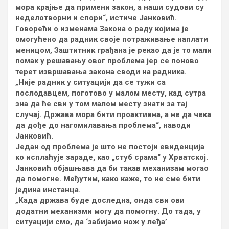
мора крајње да примени закон, а наши судови су
неделотворни и спори“, истиче Јанковић.
Говорећи о изменама Закона о раду којима је
омогућено да радник своје потраживање наплати
меницом, Заштитник грађана је рекао да је то мали
помак у решавању овог проблема јер се поново
терет извршавања закона своди на радника.
„Није радник у ситуацији да се тужи са
послодавцем, поготово у малом месту, кад сутра
зна да ће сви у том малом месту знати за тај
случај. Држава мора бити проактивна, а не да чека
да дође до нагомилавања проблема“, наводи
Јанковић.
Један од проблема је што не постоји евиденција
ко исплаћује зараде, као „стуб срама“ у Хрватској.
Јанковић објашњава да би такав механизам могао
да помогне. Међутим, како каже, то не сме бити
једина инстанца.
„Када држава буде доследна, онда сви ови
додатни механизми могу да помогну. До тада, у
ситуацији смо, да ‘забијамо нож у леђа’