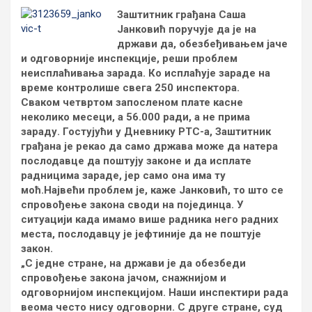
Заштитник грађана Саша
Јанковић поручује да је на
држави да, обезбеђивањем јаче
и одговорније инспекције, реши проблем
неисплаћивања зарада. Ко исплаћује зараде на
време контролише свега 250 инспектора.
Сваком четвртом запосленом плате касне
неколико месеци, а 56.000 ради, а не прима
зараду. Гостујући у Дневнику РТС-а, Заштитник
грађана је рекао да само држава може да натера
послодавце да поштују законе и да исплате
радницима зараде, јер само она има ту
моћ.Највећи проблем је, каже Јанковић, то што се
спровођење закона своди на појединца. У
ситуацији када имамо више радника него радних
места, послодавцу је јефтиније да не поштује
закон.
„С једне стране, на држави је да обезбеди
спровођење закона јачом, снажнијом и
одговорнијом инспекцијом. Наши инспектири рада
веома често нису одговорни. С друге стране, суд