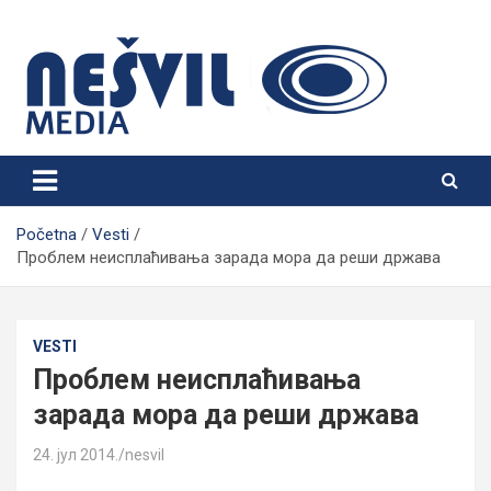
Skip
to
content
Nešvil Media Bogatić
Početna
Vesti
Проблем неисплаћивања зарада мора да реши држава
VESTI
Проблем неисплаћивања
зарада мора да реши држава
24. јул 2014.
nesvil