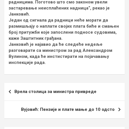
радницима. Поготово што смо законом увели
застаревање неисплаћених надница“, рекао је
Јанковић.
Један од сигнала да радници неће морати да
размишљају о наплати својих плата биће и смањен
број притужби које запослени подносе судовима,
каже Заштитник грађана.
Јанковић је најавио да ће следеће недеље
разговарати са министром за рад Александром
Вулином, када ће инстистирати на појачавању
инспекције рада.
Кретање
Врела столица за министра привреде
чланка
Вујовић: Пензије и плате мање до 10 одсто