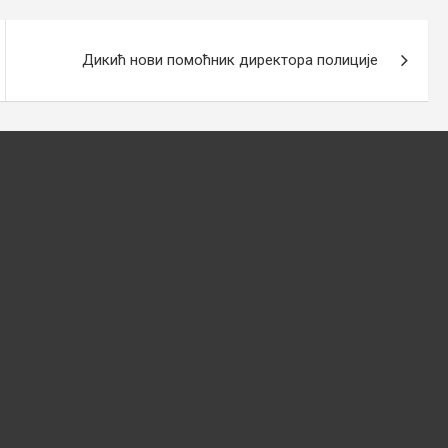
Дикић нови помоћник директора полиције