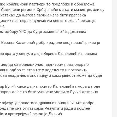
ико коалициони партнери то предложе и образложе,
 Уједињени региони Србије неће мењати министре, али су
истакао да његова партија неће бити препрека
ионих партнера и нудимо им све што желе“, рекао је
-а.
ном одбору УРС да буде замењено 15 државних
 Верица Калановић добро радиле свој посао“, рекао је
ва врата у свету, а да је Верица Калановић направила
тило да са коалиционим партнерима разговора о
авни одбор те странке у недељу то и потврдити.
ова влада нема опозицију и само јавност може да буде
ар Вучић каже да, на пример Калановићва мора да оде
говорио да ће то бити учињено уколико Вучић детаљно
у аферу, упропастила државни новац или није добро
онда ће она отићи сама. Резултати рада и поштен
бити критеријуми“, рекао је Динкић.