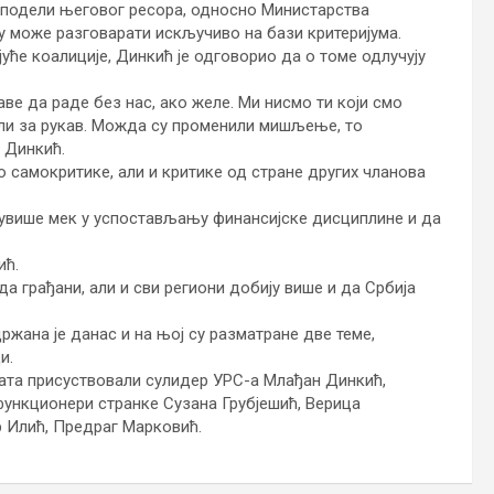
 о подели његовог ресора, односно Министарства
му може разговарати искључиво на бази критеријума.
уће коалиције, Динкић је одговорио да о томе одлучују
аве да раде без нас, ако желе. Ми нисмо ти који смо
укли за рукав. Можда су променили мишљење, то
е Динкић.
о самокритике, али и критике од стране других чланова
 сувише мек у успостављању финансијске дисциплине и да
ић.
а грађани, али и сви региони добију више и да Србија
ана је данас и на њој су разматране две теме,
и.
сата присуствовали сулидер УРС-a Млађан Динкић,
ункционери странке Сузана Грубјешић, Верица
 Илић, Предраг Марковић.