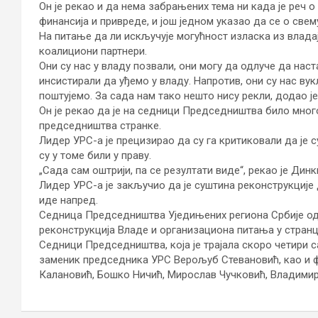
Он је рекао и да нема забрањених тема ни када је реч
финансија и привреде, и још једном указао да се о све
На питање да ли искључује могућност изласка из владај
коалициони партнери.
Они су нас у владу позвали, они могу да одлуче да наст
инсистирали да уђемо у владу. Напротив, они су нас в
поштујемо. За сада нам тако нешто нису рекли, додао ј
Он је рекао да је на седници Председништва било мног
председништва странке.
Лидер УРС-а је прецизирао да су га критиковали да је
су у томе били у праву.
„Сада сам оштрији, па се резултати виде“, рекао је Динк
Лидер УРС-а је закључио да је суштина реконструкције д
иде напред.
Седница Председништва Уједињених региона Србије одрж
реконструкција Владе и организациона питања у странц
Седници Председништва, која је трајала скоро четири 
заменик председника УРС Верољуб Стевановић, као и ф
Калановић, Бошко Ничић, Мирослав Чучковић, Владимир