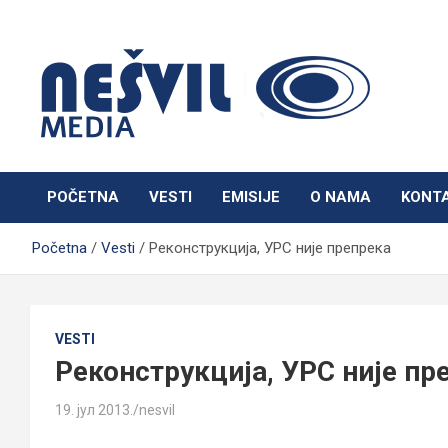
Skip
to
content
Nešvil Media Bogatić
POČETNA
VESTI
EMISIJE
O NAMA
KONT
Početna
Vesti
Реконструкција, УРС није препрека
VESTI
Реконструкција, УРС није пр
19. јул 2013.
nesvil