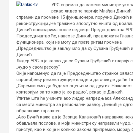
УРС спреман да замени министре укол
рекао лидер те партије Млађан Динкић.
спремни да промене 15 фукнционера, поручио Динкић и 
реконструкцији.
„Не тражимо апсолутно ништа од коалиц
Динкић новинарима после седнице Председништва УРС
Председништво ће, навео је Динкић, предложити Глав
функционера, који не могу да прате ритам промена.
„Председништво је закључило да су Сузана Грубјешић и
Динкић.
Лидер УРС-а је казао да се Сузани Грубјешић отварају с
„чудо у свом ресору“.
Он је напоменуо да га је Председништво странке овлас
спровођењу реконструкције владе и да очекује да ће Гл
„Спремни смо да будемо оцењени од других. Нажалост 
критеријум за то како је ко радио“, рекао је Динкић.
Упитан шта ће учинити ако лидер напредњака Александ
са места министра за регионални развој, Динкић је од
образложи тај захтев.
„Ако Вучић каже да је Верица Калановић направила нек
обављала послове, а моји министри су направили чудо, 
приступ, као и ко је и колико закона припремио, морају 