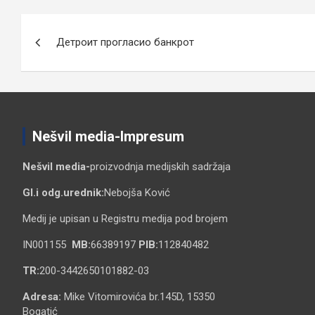
Кретање
Детроит прогласио банкрот
чланка
Nešvil media-Impresum
Nešvil media-
proizvodnja medijskih sadržaja
Gl.i odg.urednik:
Nebojša Ković
Medij je upisan u Registru medija pod brojem
IN001155
MB:
66389197
PIB:
112840482
TR:
200-3442650101882-03
Adresa:
Mike Vitomirovića br.145D, 15350
Bogatić