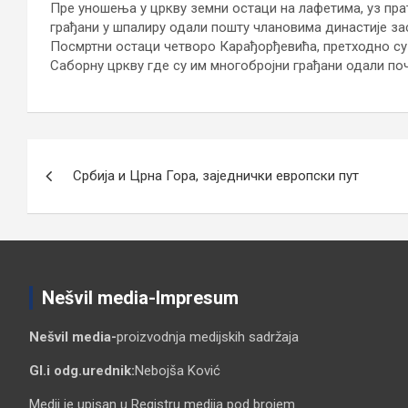
Пре уношења у цркву земни остаци на лафетима, уз пра
грађани у шпалиру одали пошту члановима династије за
Посмртни остаци четворо Карађорђевића, претходно су
Саборну цркву где су им многобројни грађани одали поч
Кретање
Србија и Црна Гора, заједнички европски пут
чланка
Nešvil media-Impresum
Nešvil media-
proizvodnja medijskih sadržaja
Gl.i odg.urednik:
Nebojša Ković
Medij je upisan u Registru medija pod brojem