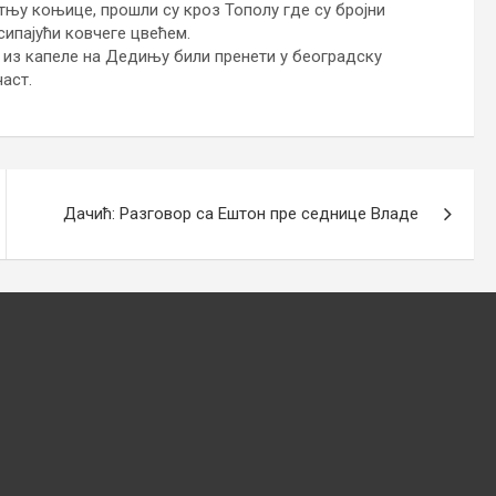
тњу коњице, прошли су кроз Тополу где су бројни
сипајући ковчеге цвећем.
 из капеле на Дедињу били пренети у београдску
аст.
Дачић: Разговор са Ештон пре седнице Владе