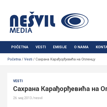
Skip
to
content
Nešvil Media Bogatić
POČETNA
VESTI
EMISIJE
O NAMA
KONT
Početna
Vesti
Сахрана Карађорђевића на Опленцу
VESTI
Сахрана Карађорђевића на О
26. мај 2013.
nesvil