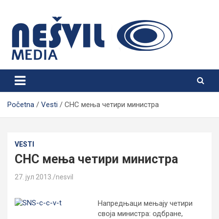
Skip
to
content
Nešvil Media Bogatić
Početna
Vesti
СНС мења четири министра
VESTI
СНС мења четири министра
27. јул 2013.
nesvil
Напредњаци мењају четири
своја министра: одбране,