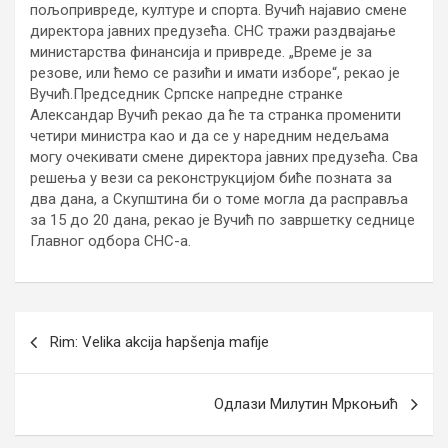
пољопривреде, културе и спорта. Вучић најавио смене
директора јавних предузећа. СНС тражи раздвајање
министарства финансија и привреде. „Време је за
резове, или ћемо се разићи и имати изборе“, рекао је
Вучић.
Председник Српске напредне странке
Александар Вучић рекао да ће та странка променити
четири министра као и да се у наредним недељама
могу очекивати смене директора јавних предузећа. Сва
решења у вези са реконструкцијом биће позната за
два дана, а Скупштина би о томе могла да расправља
за 15 до 20 дана, рекао је Вучић по завршетку седнице
Главног одбора СНС-а.
Кретање
Rim: Velika akcija hapšenja mafije
чланка
Одлази Милутин Мркоњић