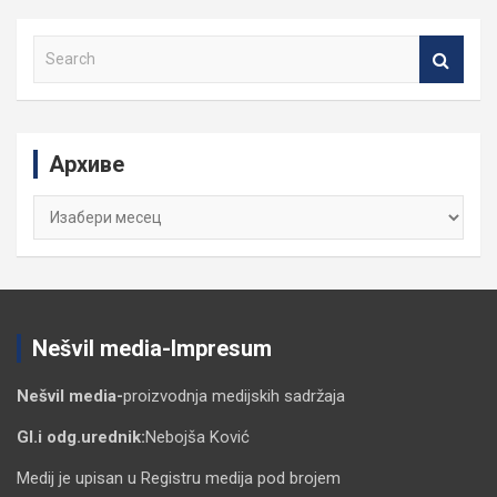
S
e
a
r
c
Архиве
h
Архиве
Nešvil media-Impresum
Nešvil media-
proizvodnja medijskih sadržaja
Gl.i odg.urednik:
Nebojša Ković
Medij je upisan u Registru medija pod brojem