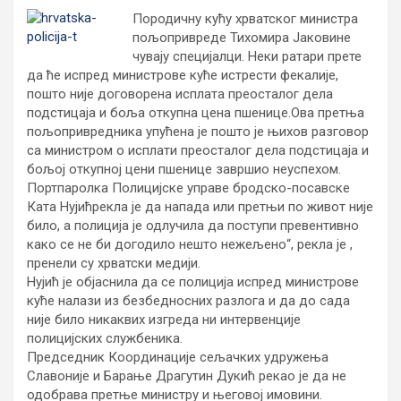
Породичну кућу хрватског министра
пољопривреде Тихомира Јаковине
чувају специјалци. Неки ратари прете
да ће испред министрове куће истрести фекалије,
пошто није договорена исплата преосталог дела
подстицаја и боља откупна цена пшенице.
Ова претња
пољопривредника упућена је пошто је њихов разговор
са министром о исплати преосталог дела подстицаја и
бољој откупној цени пшенице завршио неуспехом.
Портпаролка Полицијске управе бродско-посавске
Ката Нујићрекла је да напада или претњи по живот није
било, а полиција је одлучила да поступи превентивно
како се не би догодило нешто нежељено“, рекла је ,
пренели су хрватски медији.
Нујић је објаснила да се полиција испред министрове
куће налази из безбедносних разлога и да до сада
није било никаквих изгреда ни интервенције
полицијских службеника.
Председник Координације сељачких удружења
Славоније и Барање Драгутин Дукић рекао је да не
одобрава претње министру и његовој имовини.