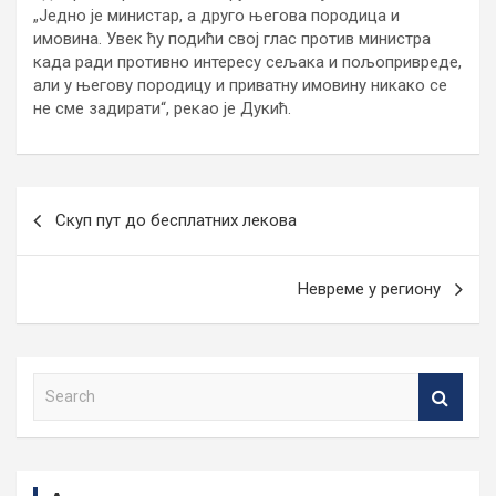
„Једно је министар, а друго његова породица и
имовина. Увек ћу подићи свој глас против министра
када ради противно интересу сељака и пољопривреде,
али у његову породицу и приватну имовину никако се
не сме задирати“, рекао је Дукић.
Кретање
Скуп пут до бесплатних лекова
чланка
Невреме у региону
S
e
a
r
c