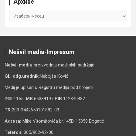
Архиве
h
Архиве
Nešvil media-Impresum
Nešvil media-
proizvodnja medijskih sadržaja
Gl.i odg.urednik:
Nebojša Ković
Medij je upisan u Registru medija pod brojem
IN001155
MB:
66389197
PIB:
112840482
TR:
200-3442650101882-03
Adresa:
Mike Vitomirovića br.145D, 15350 Bogatić
Telefon:
065/902-92-00