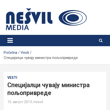
Skip
to
content
Nešvil Media Bogatić
Početna
Vesti
Специјалци чувају министра пољопривреде
VESTI
Специјалци чувају министра
пољопривреде
10. август 2013.
nesvil