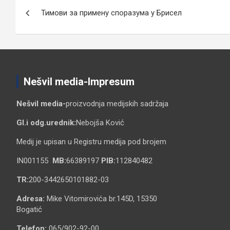
Кретање
Тимови за примену споразума у Брисел
чланка
Nešvil media-Impresum
Nešvil media-
proizvodnja medijskih sadržaja
Gl.i odg.urednik:
Nebojša Ković
Medij je upisan u Registru medija pod brojem
IN001155
MB:
66389197
PIB:
112840482
TR:
200-3442650101882-03
Adresa:
Mike Vitomirovića br.145D, 15350
Bogatić
Telefon:
065/902-92-00