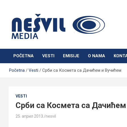
Skip
to
content
Nešvil Media Bogatić
POČETNA
VESTI
EMISIJE
O NAMA
KONT
Početna
Vesti
Срби са Космета са Дачићем и Вучићем
VESTI
Срби са Космета са Дачићем
25. април 2013.
nesvil