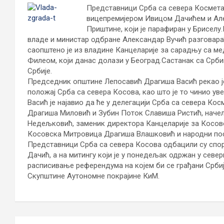
Представници Срба са севера Космета 
вицепремијером Ивицом Дачићем и Але
Приштине, који је парафиран у Бриселу.
владе и министар одбране Александар Вучић разговара
саопштено је из владине Канцеларије за сарадњу са ме
Филеом, који данас долази у Београд.Састанак са Србим
Србије.
Председник општине Лепосавић Драгиша Васић рекао је
положај Срба са севера Косова, као што је то чинио уве
Васић је најавио да ће у делегацији Срба са севера К
Драгиша Миловић и Зубин Поток Славиша Ристић, наче
Недељковић, заменик директора Канцеларије за Косов
Косовска Митровица Драгиша Влашковић и народни пос
Представници Срба са севера Косова одбацили су спора
Дачић, а на митингу који је у понедељак одржан у сев
расписивање референдума на којем би се грађани Србиј
Скупштине Аутономне покрајине КиМ.