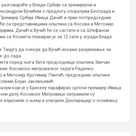
разговараће у Влади Србије са премијером и
ксандром Вучићем о предлогу споразума Београда и
Премијер Србије Ивица Дачић и први потпредседник
ће са представницима општина са Косова и Метохије,
дијима. Дачић и Вучић ће се састати и са Штефаном
а са Космета планиран је за 12 сати у згради Владе
 Танјугу да очекује да Вучић искаже разумевање за
к до сада.
осмета поред њега бити председници општина Звечан
лник Косовско-митровачког округа Раденко
о и Метохију Крстимир Пантић, председник општине
ланик Бојан Јаковљевић.
зум који је у Бриселу парафирао српски премијер Ивица
ерном делу Косовске Митровице затражили су
е изјаснили о њему и усвојили Декларацију о оснивању