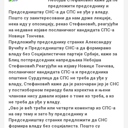
Небојша Стефановић каже да ће
предложити председнику и
Председништву СНС-а да СПС не уђе у владу.
Пошто су заинтересовани да нам држе лекције,
нека иду у опозицију, рекао Стефановић, реагујући
на недавне изјаве посланичког кандидата СПС-а
Новице Тончева.
Предложићу председнику странке Александру
Вучићу и Председништву СНС-а да формирамо
владу без Социјалистичке партије Србије, каже за
Блиц потпредседник напредњака Небојша
Стефановић.Реагујући на изјаву Новице Тончева,
посланичког кандидата СПС-а и председника
општине Сурдулица да СПС не треба да уђе у
владу, Стефановић каже да је разочаран јер је СНС
у постизборном периоду била коректна и њени
чланови нису давали изјаве о томе ко треба, а ко
не треба да уђе у владу.
„Ово је већ трећи или четврти коментар из СПС-а
на ову тему и зато ћу председнику и
Председништву странке предложити да СНС
формира владу без социјалиста. Пошто су