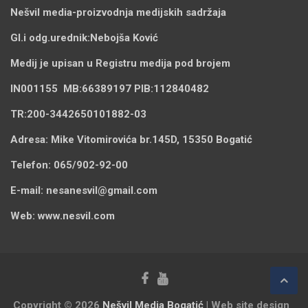
Nešvil media-
proizvodnja medijskih sadržaja
Gl.i odg.urednik:
Nebojša Ković
Medij je upisan u Registru medija pod brojem
IN001155
MB:
66389197
PIB:
112840482
TR:
200-3442650101882-03
Adresa:
Mike Vitomirovića br.145D, 15350 Bogatić
Telefon:
065/902-92-00
E-mail:
nesanesvil@gmail.com
Web:
www.nesvil.com
Copyright © 2026
Nešvil Media Bogatić
| Web site design