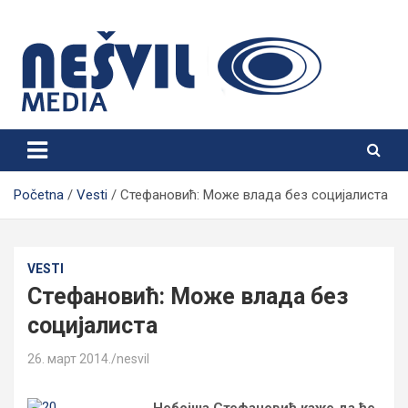
Skip
to
content
Nešvil Media Bogatić
Početna
Vesti
Стефановић: Може влада без социјалиста
VESTI
Стефановић: Може влада без
социјалиста
26. март 2014.
nesvil