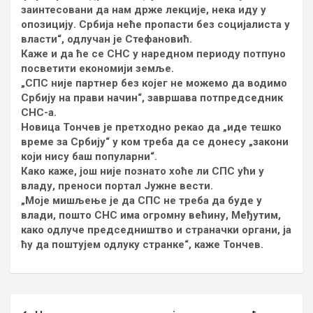
заинтесовани да нам држе лекције, нека иду у
опозицију. Србија неће пропасти без социјалиста у
власти“, одлучан је Стефановић.
Каже и да ће се СНС у наредном периоду потпуно
посветити економији земље.
„СПС није партнер без којег не можемо да водимо
Србију на прави начин“, завршава потпредседник
СНС-а.
Новица Тончев је претходно рекао да „иде тешко
време за Србију“ у ком треба да се донесу „закони
који нису баш популарни“.
Како каже, још није познато хоће ли СПС ући у
владу, преноси портал Јужне вести.
„Моје мишљење је да СПС не треба да буде у
влади, пошто СНС има огромну већину, Међутим,
како одлуче председништво и страначки органи, ја
ћу да поштујем одлуку странке“, каже Тончев.
Кретање