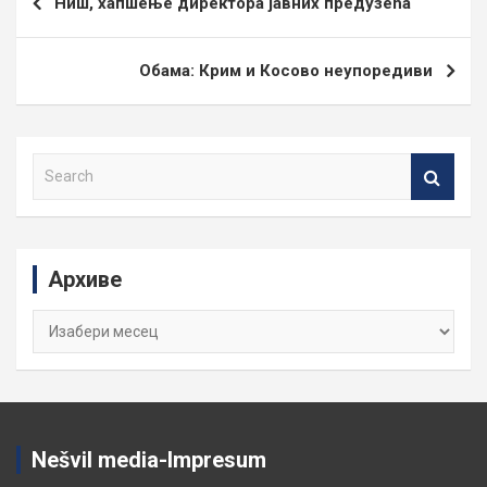
Ниш, хапшење директора јавних предузећа
чланка
Обама: Крим и Косово неупоредиви
S
e
a
r
c
Архиве
h
Архиве
Nešvil media-Impresum