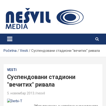
Skip
to
content
Nešvil Media Bogatić
Početna
Vesti
Суспендовани стадиони "вечитих" ривала
VESTI
Суспендовани стадиони
"вечитих" ривала
5. новембар 2013.
nesvil