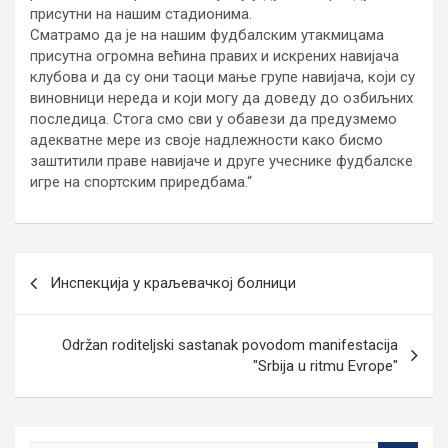
присутни на нашим стадионима.
Сматрамо да је на нашим фудбалским утакмицама
присутна огромна већина правих и искрених навијача
клубова и да су они таоци мање групе навијача, који су
виновници нереда и који могу да доведу до озбиљних
последица. Стога смо сви у обавези да предузмемо
адекватне мере из своје надлежности како бисмо
заштитили праве навијаче и друге учеснике фудбалске
игре на спортским приредбама.“
Кретање
Инспекција у краљевачкој болници
чланка
Održan roditeljski sastanak povodom manifestacija
"Srbija u ritmu Evrope"