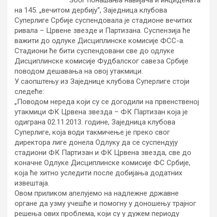
Због понашања навијача и инцидената
на 145. „вечитом дербију“, Заједница клубова
Суперлиге Србије суспендовала је стадионе вечитих
ривала – Црвене звезде и Партизана. Суспензија ће
важити до одлуке Дисциплинске комисије ФСС-а.
Стадиони ће бити суспендовани све до одлуке
Дисциплинске комисије Фудбалског савеза Србије
поводом дешавања на овој утакмици.
У саопштењу из Заједнице клубова Суперлиге стоји
следеће:
„Поводом нереда који су се догодили на првенственој
утакмици ФК Црвена звезда – ФК Партизан која је
одиграна 02.11.2013. године, Заједница клубова
Суперлиге, која води такмичење је преко свог
директора лиге донела Одлуку да се суспендују
стадиони ФК Партизан и ФК Црвена звездa, све до
коначне Одлуке Дисциплинске комисије ФС Србије,
која ће хитно уследити после добијања додатних
извештаја.
Овом приликом апелујемо на надлежне државне
органе да узму учешће и помогну у доношењу трајног
решења ових проблема, који су у дужем периоду