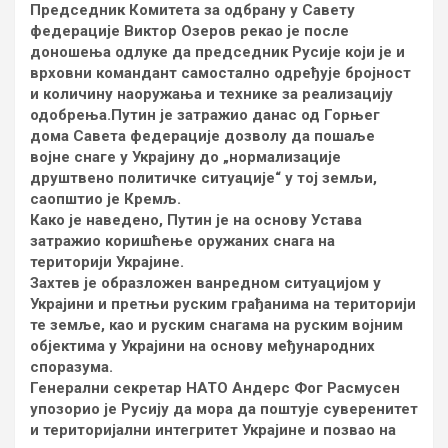
Председник Комитета за одбрану у Савету
федерације Виктор Озеров рекао је после
доношења одлуке да председник Русије који је и
врховни командант самостално одређује бројност
и количину наоружања и технике за реализацију
одобрења.Путин је затражио данас од Горњег
дома Савета федерације дозволу да пошаље
војне снаге у Украјину до „нормализације
друштвено политичке ситуације“ у тој земљи,
саопштио је Кремљ.
Како је наведено, Путин је на основу Устава
затражио коришћење оружаних снага на
територији Украјине.
Захтев је образложен ванредном ситуацијом у
Украјини и претњи руским грађанима на територији
те земље, као и руским снагама на руским војним
објектима у Украјини на основу међународних
споразума.
Генерални секретар НАТО Андерс Фог Расмусен
упозорио је Русију да мора да поштује суверенитет
и територијални интегритет Украјине и позвао на