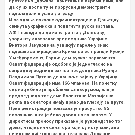
претходно „држале“ присталице евромајдана, али
да су их после туче проруски демонстранти
надвладали и ушли у зграду.
И са здања локалне администрације у Доњецку
скинута украјинска и подигнута руска застава.
АФП наводи да демонстранти у Доњецку,
упоришту опозваног председника Украјине
Виктора Јануковича, узвикују пароле у знак
подршке аспирацијама Крима да се припоји Русији.
У међувремену, Горњи дом руског парламента
Савет федерације одобрио је једногласно на
ванредној седници захтев председника Русије
Владимира Путина да пошаље војску у Украјину.
Савет федерације има 166 чланова. На почетку
седнице било је проблема са кворумом, али је
председница тог дома Валентина Матвијенко
рекла да сенатори имају право да гласају за друге.
Прва регистрација показала је присуство 85
посланика, што је било довољно за кворум. У
директном преносу приказано је руководство тог
дома, и поједини сенатори који су иступали, али
ниједном није приказана цела сала.Државни