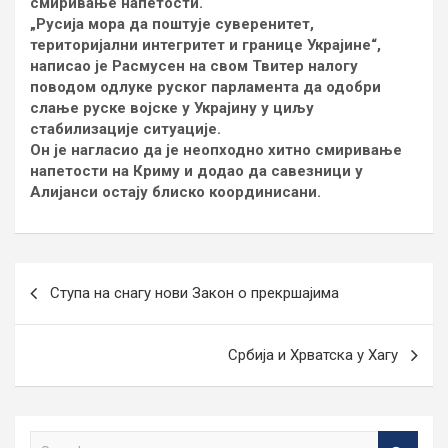
смиривање напетости.
„Русија мора да поштује суверенитет,
територијални интегритет и границе Украјине“,
написао је Расмусен на свом Твитер налогу
поводом одлуке руског парламента да одобри
слање руске војске у Украјину у циљу
стабилизације ситуације.
Он је нагласио да је неопходно хитно смиривање
напетости на Криму и додао да савезници у
Алијанси остају блиско координисани.
Кретање
Ступа на снагу нови Закон о прекршајима
чланка
Србија и Хрватска у Хагу
S