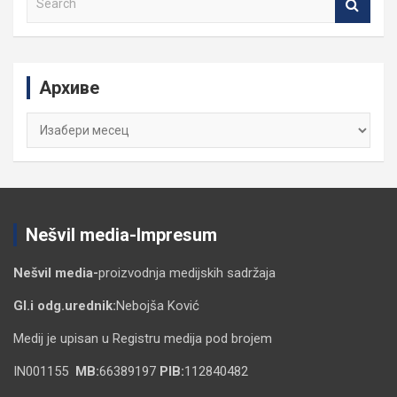
e
a
r
c
Архиве
h
Архиве
Nešvil media-Impresum
Nešvil media-
proizvodnja medijskih sadržaja
Gl.i odg.urednik:
Nebojša Ković
Medij je upisan u Registru medija pod brojem
IN001155
MB:
66389197
PIB:
112840482