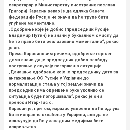
секретарар у Министарству иностраних послова
Григориј Карасин рекаo је да одлука Савета
федерације Русије не значи да ће трупе бити
упућене моментално.
„Одобрење које је добио (председник Русије
Владимир Путин) не значи у буквалном смислу да
ће то право бити реализовано моментално“, рекао
је он.
Према Карасиновим речима, одобрење горњег
дома значи да је председник добио слободу
поступања у случају погоршања ситуације.
„Данашње одобрење које је председнику дато за
ангажовање ОС Русије у Укрјаини до
нормализације стања у тој земљи значи да
председник има одрешене руке уколико се
ситуација буде погоршавала“, рекао је он а
преноси Итар-Тас с.
Карасин је, притом, изразио уверење да ће одлука
бити исправно схваћена у Украјини, али да не
искључује да ће у западним медијима бити
искривљено.