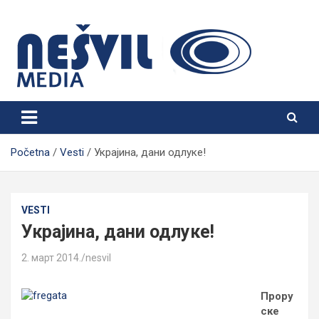
Skip
to
content
Nešvil Media Bogatić
Početna
Vesti
Украјина, дани одлуке!
VESTI
Украјина, дани одлуке!
2. март 2014.
nesvil
Прору
ске