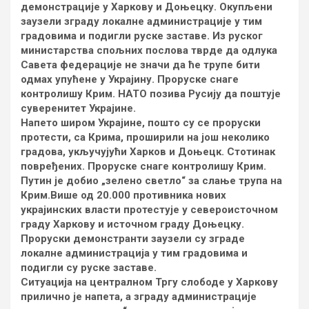
демонстрације у Харкову и Доњецку. Окупљени
заузели зграду локалне администрације у тим
градовима и подигли руске заставе. Из руског
министарства спољних послова тврде да одлука
Савета федерације не значи да ће трупе бити
одмах упућене у Украјину. Проруске снаге
контролишу Крим. НАТО позива Русију да поштује
суверенитет Украјине.
Напето широм Украјине, пошто су се проруски
протести, са Крима, проширили на још неколико
градова, укључујући Харков и Доњецк. Стотинак
повређених. Проруске снаге контролишу Крим.
Путин је добио „зелено светло“ за слање трупа на
Крим.Више од 20.000 противника нових
украјинских власти протестује у североисточном
граду Харкову и источном граду Доњецку.
Проруски демонстранти заузели су зграде
локалне администрација у тим градовима и
подигли су руске заставе.
Ситуација на централном Тргу слободе у Харкову
прилично је напета, а зграду администрације