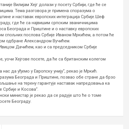
није Вилијам Хејг долази у посету Србији, где ће се
ицима. Тема разговора је примена споразума о
тине и наставак европских интеграција Србије.
Шеф
граду, где ће са највишим српским званичницима
оса Београда и Приштине и о наставку европских
тром спољних послова Србије Иваном Мркићем, а потом ће
ром одбране Александром Вучићем.
е Ивицом Дачићем, као и са председником Србије
, уочи Хејгове посете, да ће са британским колегом
нас да уђемо у Европску унију“, рекао је Мркић.
оразума Београда и Приштине, позвао обе стране да брзо
бољшање на терену гарантује наставак напредовања ка
е Србије и Косова“.
нски министар је рекао да се радује што ће о томе
осете Београду.