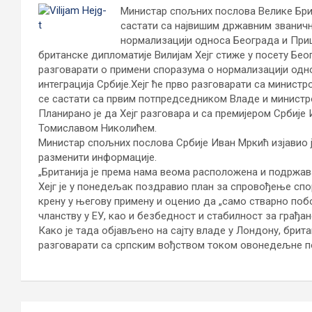
Министар спољних послова Велике Брита
састати са највишим државним званичн
нормализацији односа Београда и Приш
британске дипломатије Вилијам Хејг стиже у посету Бео
разговарати о примени споразума о нормализацији одн
интеграција Србије.Хејг ће прво разговарати са минис
се састати са првим потпредседником Владе и минист
Планирано је да Хејг разговара и са премијером Србиј
Томиславом Николићем.
Министар спољних послова Србије Иван Мркић изјавио је
разменити информације.
„Британија је према нама веома расположена и подржава 
Хејг је у понедељак поздравио план за спровођење сп
крену у његову примену и оценио да „само стварно по
чланству у ЕУ, као и безбедност и стабилност за грађан
Како је тада објављено на сајту владе у Лондону, брита
разговарати са српским вођством током овонедељне п