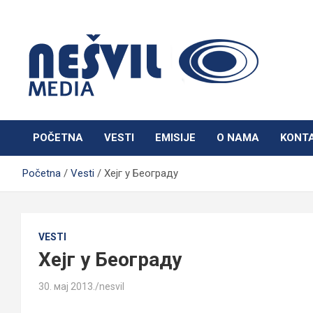
Skip
to
content
Nešvil Media Bogatić
POČETNA
VESTI
EMISIJE
O NAMA
KONT
Početna
Vesti
Хејг у Београду
VESTI
Хејг у Београду
30. мај 2013.
nesvil