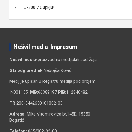
Кретање
С-300 у Сирији!
чланка
Nešvil media-Impresum
Nešvil media-
proizvodnja medijskih sadržaja
Gl.i odg.urednik:
Nebojša Ković
Medij je upisan u Registru medija pod brojem
IN001155
MB:
66389197
PIB:
112840482
TR:
200-3442650101882-03
Adresa:
Mike Vitomirovića br.145D, 15350
Bogatić
Telefon:
065/902-92-00