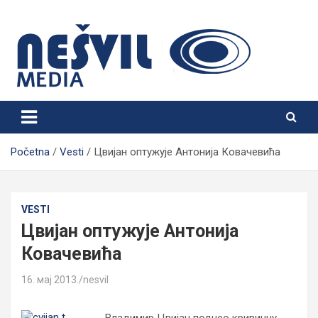
Skip
to
content
Nešvil Media Bogatić
Početna
Vesti
Цвијан оптужује Антонија Ковачевића
VESTI
Цвијан оптужује Антонија
Ковачевића
16. мај 2013.
nesvil