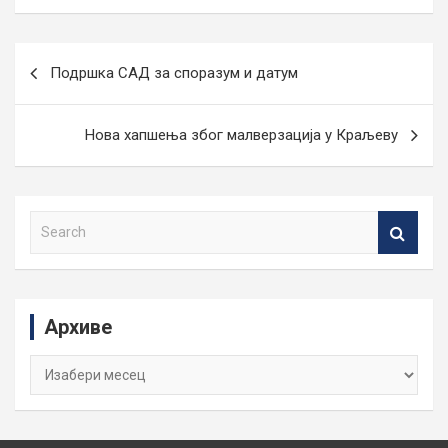
Кретање
Подршка САД за споразум и датум
чланка
Нова хапшења због малверзација у Краљеву
S
e
a
r
c
Архиве
h
Архиве