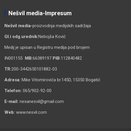
Nešvil media-Impresum
Nešvil media-
proizvodnja medijskih sadržaja
Gl.i odg.urednik:
Nebojša Ković
Medij je upisan u Registru medija pod brojem
IN001155
MB:
66389197
PIB:
112840482
TR:
200-3442650101882-03
Adresa:
Mike Vitomirovića br.145D, 15350 Bogatić
Telefon:
065/902-92-00
E-mail:
nesanesvil@gmail.com
Web:
www.nesvil.com