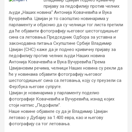
Владимир Цвијан поднео кривичну
пријаву за педофилију против челних
људи „Наших новина“ Антонија Ковачевића и Вука
Вучуревића. Цвијан је то саопштио новинарима у
парламенту и објаснио да су челници тог листа претили
да ће објавити фотографију његовог шестогодишњег
сина са летовања.
Председник Одбора за уставна и
законодавна питања Скупштине Србије Владимир
Цвијан (СНС) каже да је поднео кривичну пријаву за
педофилију против челних људи Наших новина
Антонија Ковачевића и Вука Вучуревића.Према
Цвијановим речима, челници Наших новина су рекли да
ће у новинама објавити фотографију његовог
шестогодишњег сина са летовања, коју су преузели са
Фејсбука његове супруге.
Цвијан је новинарима у парламенту поделио
фотографије Ковачевића и Вучуревића, изнад којих
стоји натпис „Педофили“.
Наше новине објавиле су да је Владимир Цвијан
летовао у Дубајиу за 1.400 евра, као и његову
фотографију са тог летовања.