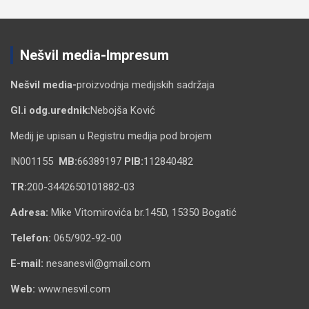
Nešvil media-Impresum
Nešvil media-
proizvodnja medijskih sadržaja
Gl.i odg.urednik:
Nebojša Ković
Medij je upisan u Registru medija pod brojem
IN001155
MB:
66389197
PIB:
112840482
TR:
200-3442650101882-03
Adresa:
Mike Vitomirovića br.145D, 15350 Bogatić
Telefon:
065/902-92-00
E-mail:
nesanesvil@gmail.com
Web:
www.nesvil.com