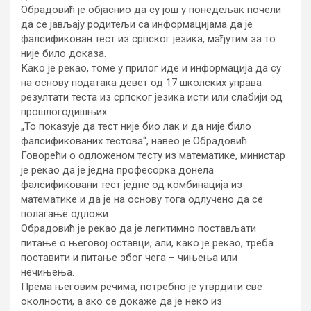
Обрадовић је објаснио да су још у понедељак почели
да се јављају родитељи са информацијама да је
фалсификован тест из српског језика, мађутим за то
није било доказа.
Како је рекао, томе у прилог иде и информација да су
на основу података девет од 17 школских управа
резултати теста из српског језика исти или слабији од
прошлогодишњих.
„То показује да тест није био лак и да није било
фалсификованих тестова“, навео је Обрадовић.
Говорећи о одложеном тесту из математике, министар
је рекао да је једна професорка донела
фалсификовани тест једне од комбинација из
математике и да је на основу тога одлучено да се
полагање одложи.
Обрадовић је рекао да је легитимно постављати
питање о његовој оставци, али, како је рекао, треба
поставити и питање због чега – чињења или
нечињења.
Према његовим речима, потребно је утврдити све
околности, а ако се докаже да је неко из