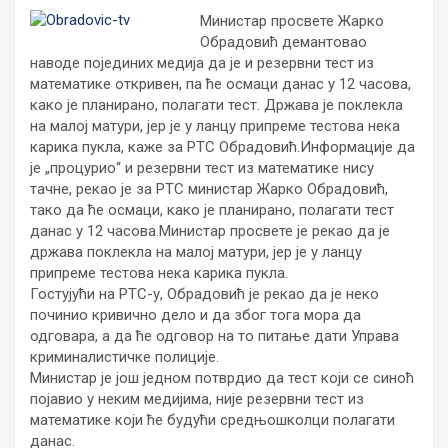
Министар просвете Жарко
Обрадовић демантовао
наводе појединих медија да је и резервни тест из
математике откривен, па ће осмаци данас у 12 часова,
како је планирано, полагати тест. Држава је поклекла
на малој матури, јер је у ланцу припреме тестова нека
карика пукла, каже за РТС Обрадовић.
Информације да
је „процурио“ и резервни тест из математике нису
тачне, рекао је за РТС министар Жарко Обрадовић,
тако да ће осмаци, како је планирано, полагати тест
данас у 12 часова.Министар просвете је рекао да је
држава поклекла на малој матури, јер је у ланцу
припреме тестова нека карика пукла.
Гостујући на РТС-у, Обрадовић је рекао да је неко
починио кривично дело и да због тога мора да
одговара, а да ће одговор на то питање дати Управа
криминалистичке полиције.
Министар је још једном потврдио да тест који се синоћ
појавио у неким медијима, није резервни тест из
математике који ће будући средњошколци полагати
данас.