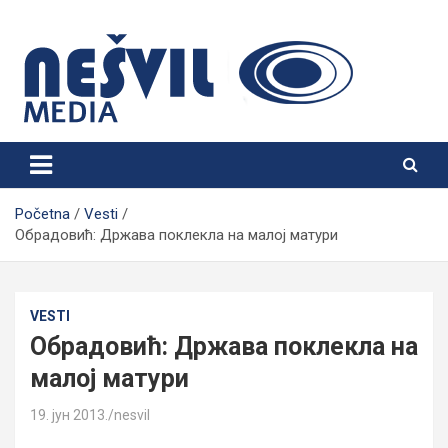
Skip
to
content
Nešvil Media Bogatić
Početna
Vesti
Обрадовић: Држава поклекла на малој матури
VESTI
Обрадовић: Држава поклекла на
малој матури
19. јун 2013.
nesvil