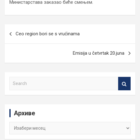
Министарстава заказао биће смењем.
Кретање
Ceo region bori se s vrućinama
чланка
Emisija u četvrtak 20.juna
S
e
a
r
c
Архиве
h
Архиве