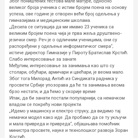
Због поништених тестова мале матуре, односно
великог броја ученика с истим бројем поена на основу
успеха, ове године је отворен већи број одељења у
гимназијама и медицинским школама.
„Десила се ситуација да ми имамо 23 ученика са
великим бројем поена чија је прва жеља друштвено-
језички смер. Реч је о одличним ученицима, они су
распоређени у одељење информатичког смера“,
истиче директор Гимназије у Пироту Братислав Крстић.
Слабо интересовање за занате
Међутим, интересовање за занимања као што су
столари, обућари, армичари и цвећари, је веома мало.
Због тога Милорад Антић из Синдиката радника у
просвети Србије упозорава да ће та занимања веома
брзо нестати, и да ћемо у скорије време
Ипак, да би занати постали популарнији, са немачком
владом се покрећу нови пројекти.
„Идемо у машинску и електро струку, да видимо тај
немачки модел како иде. Да пробамо да се ту укључи
и мала привреда и привреда“, објашњава помоћник
министра просвете, науке и технолошког развоја Зоран
Костић.