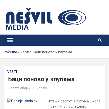
Skip
to
content
Nešvil Media Bogatić
Početna
Vesti
Ђаци поново у клупама
VESTI
Ђаци поново у клупама
2. септембар 2013.
nesvil
Лтењи распут је готов а школе
први пут у последњих