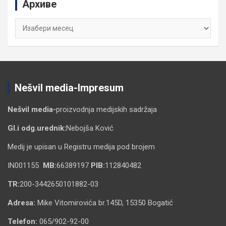
Архиве
h
Архиве
Nešvil media-Impresum
Nešvil media-
proizvodnja medijskih sadržaja
Gl.i odg.urednik:
Nebojša Ković
Medij je upisan u Registru medija pod brojem
IN001155
MB:
66389197
PIB:
112840482
TR:
200-3442650101882-03
Adresa:
Mike Vitomirovića br.145D, 15350 Bogatić
Telefon:
065/902-92-00