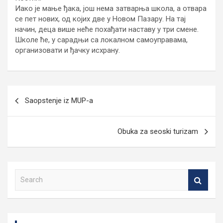
Иако је мање ђака, још нема затварња школа, а отвара
се пет нових, од којих две у Новом Пазару. На тај
начин, деца више неће похађати наставу у три смене.
Школе ће, у сарадњи са локалном самоуправама,
организовати и ђачку исхрану.
Кретање
Saopstenje iz MUP-a
чланка
Obuka za seoski turizam
S
e
a
r
c