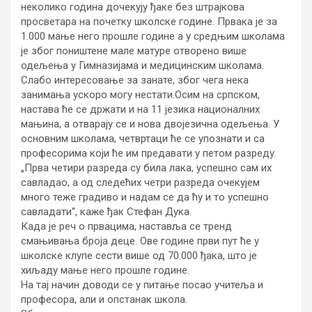
неколико година дочекују ђаке без штрајкова
просветара на почетку школске године. Првака је за
1.000 мање него прошле године а у средњим школама
је због поништене мале матуре отворено више
одељења у Гимназијама и медицинским школама.
Слабо интересовање за занате, због чега нека
занимања ускоро могу нестати.
Осим на српском,
настава ће се држати и на 11 језика националних
мањина, а отварају се и нова двојезична одељења. У
основним школама, четвртаци ће се упознати и са
професорима који ће им предавати у петом разреду.
„Прва четири разреда су била лака, успешно сам их
савладао, а од следећих четри разреда очекујем
много теже градиво и надам се да ћу и то успешно
савладати“, каже ђак Стефан Дука.
Када је реч о првацима, наставља се тренд
смањивања броја деце. Ове године први пут ће у
школске клупе сести више од 70.000 ђака, што је
хиљаду мање него прошле године.
На тај начин доводи се у питање посао учитеља и
професора, али и опстанак школа.