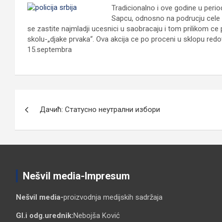
Tradicionalno i ove godine u perio
Sapcu, odnosno na podrucju cele R
se zastite najmladji ucesnici u saobracaju i tom prilikom ce
skolu-„djake prvaka“. Ova akcija ce po proceni u sklopu redov
15.septembra
Кретање
Дачић: Статусно неутрални избори
чланка
Nešvil media-Impresum
Nešvil media-
proizvodnja medijskih sadržaja
Gl.i odg.urednik:
Nebojša Ković