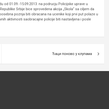
du od 01.09.-15.09.2013. na podrucju Policijske uprave u
epublike Srbije bice sprovedena akcija „Skola“ sa ciljem da
 posebna poznja biti obracana na ucenike koji prvi put polaze u
nih aktivnosti saobracajne policije biti nastavljena i posle
Ђаци поново у клупама