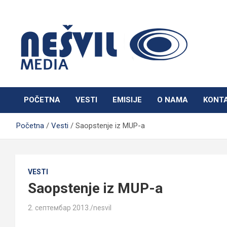
Skip
to
content
Nešvil Media Bogatić
POČETNA
VESTI
EMISIJE
O NAMA
KONT
Početna
Vesti
Saopstenje iz MUP-a
VESTI
Saopstenje iz MUP-a
2. септембар 2013.
nesvil