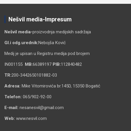
Nešvil media-Impresum
Nešvil media-
proizvodnja medijskih sadržaja
Gl.i odg.urednik:
Nebojša Ković
Medij je upisan u Registru medija pod brojem
IN001155
MB:
66389197
PIB:
112840482
TR:
200-3442650101882-03
Adresa:
Mike Vitomirovića br.145D, 15350 Bogatić
Telefon:
065/902-92-00
E-mail:
nesanesvil@gmail.com
Web:
www.nesvil.com