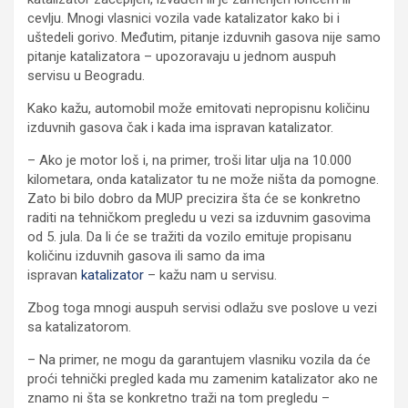
cevlju. Mnogi vlasnici vozila vade katalizator kako bi i
uštedeli gorivo. Međutim, pitanje izduvnih gasova nije samo
pitanje katalizatora – upozoravaju u jednom auspuh
servisu u Beogradu.
Kako kažu, automobil može emitovati nepropisnu količinu
izduvnih gasova čak i kada ima ispravan katalizator.
– Ako je motor loš i, na primer, troši litar ulja na 10.000
kilometara, onda katalizator tu ne može ništa da pomogne.
Zato bi bilo dobro da MUP precizira šta će se konkretno
raditi na tehničkom pregledu u vezi sa izduvnim gasovima
od 5. jula. Da li će se tražiti da vozilo emituje propisanu
količinu izduvnih gasova ili samo da ima
ispravan
katalizator
– kažu nam u servisu.
Zbog toga mnogi auspuh servisi odlažu sve poslove u vezi
sa katalizatorom.
– Na primer, ne mogu da garantujem vlasniku vozila da će
proći tehnički pregled kada mu zamenim katalizator ako ne
znamo ni šta se konkretno traži na tom pregledu –