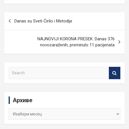
Кретање
Danas su Sveti Ćirilo i Metodije
чланка
NAJNOVIJI KORONA PRESEK: Danas 376
novozaraženih, preminulo 11 pacijenata
S
e
a
r
c
Архиве
h
Архиве