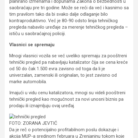
planirano izmenama i dopunama Zakona o bezbednosti u
saobraćaju pre tri godine. Može se reći da već i kasnimo sa
tim pravilom tako da bi svako dalje odlaganje bilo
kontraproduktivno. Već je 80-90 odsto linija tehničkog
pregleda nabavilo uređaje za merenje tehničkog pregleda –
ističu u saobraćajnoj policiji.
Vlasnici se spremaju
Mnogi vlasnici vozila se već uveliko spremaju za pooštreni
tehnički pregled pa nabavljaju katalizator čija se cena kreće
od 50 do čak 1.500 evra zavisno od toga da li je
univerzalan, zamenski ili originalan, to jest zavisno od
marke automobila.
Imajući u vidu cenu katalizatora, mnogi su videli pooštreni
tehnički pregled kao mogućnost za novi unosni biznis pa
prodaju ili iznajmljuju ovaj uređaj.
FOTO: ZORANA JEVTIĆ
Da je reč o potencijalno profitabilnom poslu dokazuje i
akcija MUP-a sredinom februara u Zrenjaninu tokom koje