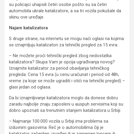
su policajci uhapsili četiri osobe pošto su sa četiri
automobila ukrale katalizatore, a sa tri vozila pokušale da
skinu ove uređaje.
Najam katalizatora
S druge strane, na internetu se mogu naći oglasi na kojima
se iznajmljuju katalizatori za tehnički pregled za 15 evra.
– Ne možete proći tehnički pregled zbog nedostatka
katalizatora? Skupa Vam je opcija ugrađivanja novog?
Iznajmite katalizator za period obavljanja tehničkog
pregleda. Cena 15 evra (u cenu uračunat i period od 48h,
vreme za koje se može ugraditi i otići na tehnički pregled) –
glasi jedan od oglasa.
Da bi iznajmljivanje katalizatora moglo da donese dobru
zaradu najbolje znaju zaposleni u auspuh servisima koji su
dobro upoznati sa trenutnim stanjem katalizatora u Srbiji.
– Najmanje 100.000 vozila u Srbiji ima problema sa
izduvnim gasovima. Reč je o automobilima čiji je
katalizator začepljen, izvađen ili je zamenjen loncem ili