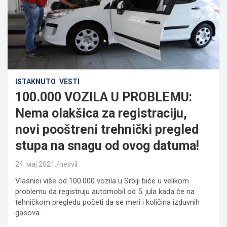
ISTAKNUTO
VESTI
100.000 VOZILA U PROBLEMU:
Nema olakšica za registraciju,
novi pooštreni trehnički pregled
stupa na snagu od ovog datuma!
24. мај 2021.
nesvil
Vlasnici više od 100.000 vozila u Srbiji biće u velikom
problemu da registruju automobil od 5. jula kada će na
tehničkom pregledu početi da se meri i količina izduvnih
gasova.