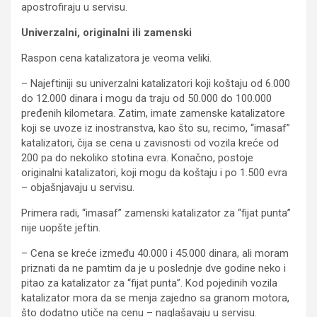
apostrofiraju u servisu.
Univerzalni, originalni ili zamenski
Raspon cena katalizatora je veoma veliki.
– Najeftiniji su univerzalni katalizatori koji koštaju od 6.000
do 12.000 dinara i mogu da traju od 50.000 do 100.000
pređenih kilometara. Zatim, imate zamenske katalizatore
koji se uvoze iz inostranstva, kao što su, recimo, “imasaf”
katalizatori, čija se cena u zavisnosti od vozila kreće od
200 pa do nekoliko stotina evra. Konačno, postoje
originalni katalizatori, koji mogu da koštaju i po 1.500 evra
– objašnjavaju u servisu.
Primera radi, “imasaf” zamenski katalizator za “fijat punta”
nije uopšte jeftin.
– Cena se kreće između 40.000 i 45.000 dinara, ali moram
priznati da ne pamtim da je u poslednje dve godine neko i
pitao za katalizator za “fijat punta”. Kod pojedinih vozila
katalizator mora da se menja zajedno sa granom motora,
što dodatno utiče na cenu – naglašavaju u servisu.