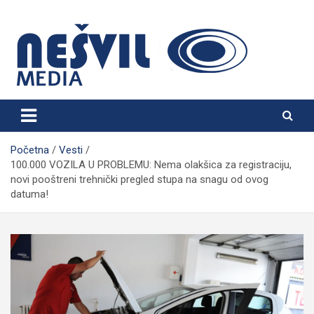
Skip
to
content
Nešvil Media Bogatić
Početna
Vesti
100.000 VOZILA U PROBLEMU: Nema olakšica za registraciju,
novi pooštreni trehnički pregled stupa na snagu od ovog
datuma!