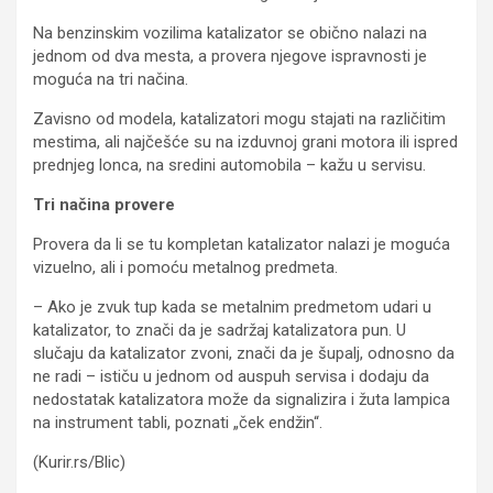
Na benzinskim vozilima katalizator se obično nalazi na
jednom od dva mesta, a provera njegove ispravnosti je
moguća na tri načina.
Zavisno od modela, katalizatori mogu stajati na različitim
mestima, ali najčešće su na izduvnoj grani motora ili ispred
prednjeg lonca, na sredini automobila – kažu u servisu.
Tri načina provere
Provera da li se tu kompletan katalizator nalazi je moguća
vizuelno, ali i pomoću metalnog predmeta.
– Ako je zvuk tup kada se metalnim predmetom udari u
katalizator, to znači da je sadržaj katalizatora pun. U
slučaju da katalizator zvoni, znači da je šupalj, odnosno da
ne radi – ističu u jednom od auspuh servisa i dodaju da
nedostatak katalizatora može da signalizira i žuta lampica
na instrument tabli, poznati „ček endžin“.
(Kurir.rs/Blic)