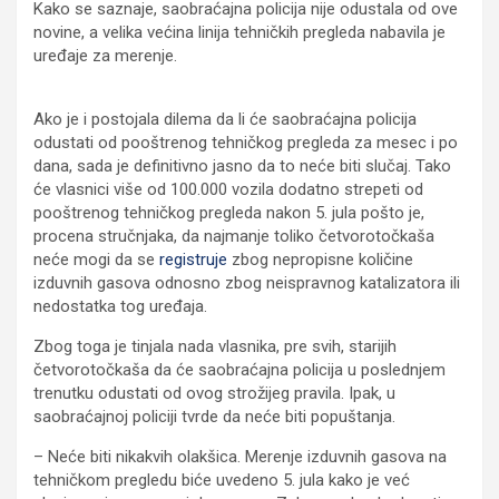
Kako se saznaje, saobraćajna policija nije odustala od ove
novine, a velika većina linija tehničkih pregleda nabavila je
uređaje za merenje.
Ako je i postojala dilema da li će saobraćajna policija
odustati od pooštrenog tehničkog pregleda za mesec i po
dana, sada je definitivno jasno da to neće biti slučaj. Tako
će vlasnici više od 100.000 vozila dodatno strepeti od
pooštrenog tehničkog pregleda nakon 5. jula pošto je,
procena stručnjaka, da najmanje toliko četvorotočkaša
neće mogi da se
registruje
zbog nepropisne količine
izduvnih gasova odnosno zbog neispravnog katalizatora ili
nedostatka tog uređaja.
Zbog toga je tinjala nada vlasnika, pre svih, starijih
četvorotočkaša da će saobraćajna policija u poslednjem
trenutku odustati od ovog strožijeg pravila. Ipak, u
saobraćajnoj policiji tvrde da neće biti popuštanja.
– Neće biti nikakvih olakšica. Merenje izduvnih gasova na
tehničkom pregledu biće uvedeno 5. jula kako je već