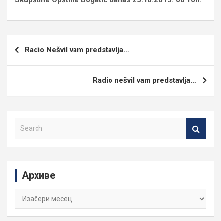
Skupštine Opštine Bogatic danas 23.10.2013. od 10h.
Кретање
Radio Nešvil vam predstavlja…
чланка
Radio nešvil vam predstavlja…
S
e
a
r
c
Архиве
h
Архиве