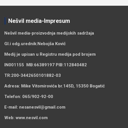
Nešvil media-Impresum
Nešvil media-
proizvodnja medijskih sadržaja
Gl.i odg.urednik:
Nebojša Ković
Medij je upisan u Registru medija pod brojem
IN001155
MB:
66389197
PIB:
112840482
TR:
200-3442650101882-03
Adresa:
Mike Vitomirovića br.145D, 15350 Bogatić
Telefon:
065/902-92-00
E-mail:
nesanesvil@gmail.com
Web:
www.nesvil.com