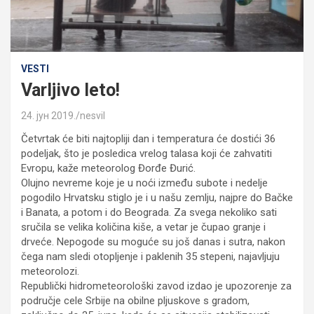
VESTI
Varljivo leto!
24. јун 2019.
nesvil
Četvrtak će biti najtopliji dan i temperatura će dostići 36
podeljak, što je posledica vrelog talasa koji će zahvatiti
Evropu, kaže meteorolog Đorđe Đurić.
Olujno nevreme koje je u noći između subote i nedelje
pogodilo Hrvatsku stiglo je i u našu zemlju, najpre do Bačke
i Banata, a potom i do Beograda. Za svega nekoliko sati
sručila se velika količina kiše, a vetar je čupao granje i
drveće. Nepogode su moguće su još danas i sutra, nakon
čega nam sledi otopljenje i paklenih 35 stepeni, najavljuju
meteorolozi.
Republički hidrometeorološki zavod izdao je upozorenje za
područje cele Srbije na obilne pljuskove s gradom,