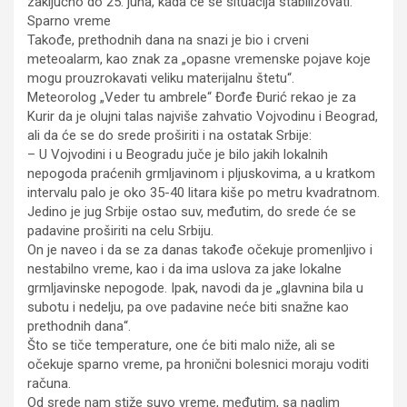
zaključno do 25. juna, kada će se situacija stabilizovati.
Sparno vreme
Takođe, prethodnih dana na snazi je bio i crveni
meteoalarm, kao znak za „opasne vremenske pojave koje
mogu prouzrokavati veliku materijalnu štetu“.
Meteorolog „Veder tu ambrele“ Đorđe Đurić rekao je za
Kurir da je olujni talas najviše zahvatio Vojvodinu i Beograd,
ali da će se do srede proširiti i na ostatak Srbije:
– U Vojvodini i u Beogradu juče je bilo jakih lokalnih
nepogoda praćenih grmljavinom i pljuskovima, a u kratkom
intervalu palo je oko 35-40 litara kiše po metru kvadratnom.
Jedino je jug Srbije ostao suv, međutim, do srede će se
padavine proširiti na celu Srbiju.
On je naveo i da se za danas takođe očekuje promenljivo i
nestabilno vreme, kao i da ima uslova za jake lokalne
grmljavinske nepogode. Ipak, navodi da je „glavnina bila u
subotu i nedelju, pa ove padavine neće biti snažne kao
prethodnih dana“.
Što se tiče temperature, one će biti malo niže, ali se
očekuje sparno vreme, pa hronični bolesnici moraju voditi
računa.
Od srede nam stiže suvo vreme, međutim, sa naglim