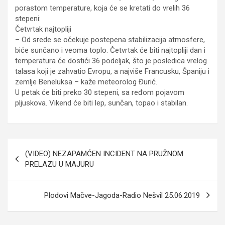
porastom temperature, koja će se kretati do vrelih 36
stepeni:
Četvrtak najtopliji
– Od srede se očekuje postepena stabilizacija atmosfere,
biće sunčano i veoma toplo. Četvrtak će biti najtopliji dan i
temperatura će dostići 36 podeljak, što je posledica vrelog
talasa koji je zahvatio Evropu, a najviše Francusku, Španiju i
zemlje Beneluksa – kaže meteorolog Đurić.
U petak će biti preko 30 stepeni, sa ređom pojavom
pljuskova. Vikend će biti lep, sunčan, topao i stabilan.
Кретање
(VIDEO) NEZAPAMĆEN INCIDENT NA PRUŽNOM
чланка
PRELAZU U MAJURU
Plodovi Mačve-Jagoda-Radio Nešvil 25.06.2019