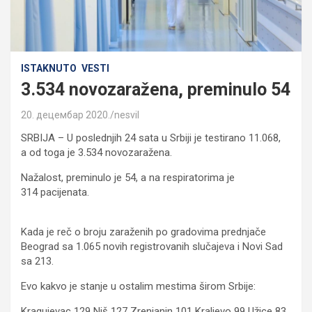
ISTAKNUTO
VESTI
3.534 novozaražena, preminulo 54
20. децембар 2020.
nesvil
SRBIJA – U poslednjih 24 sata u Srbiji je testirano 11.068,
a od toga je 3.534 novozaražena.
Nažalost, preminulo je 54, a na respiratorima je
314 pacijenata.
Kada je reč o broju zaraženih po gradovima prednjače
Beograd sa 1.065 novih registrovanih slučajeva i Novi Sad
sa 213.
Evo kakvo je stanje u ostalim mestima širom Srbije:
Kragujevac 129 Niš 127 Zrenjanin 101 Kraljevo 99 Užice 83