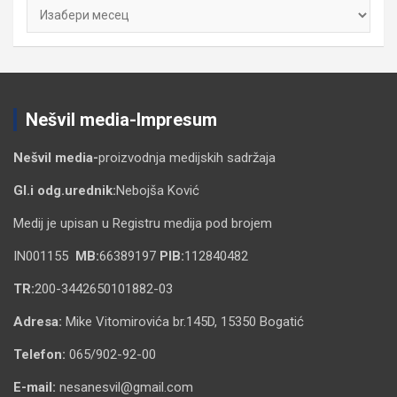
Архиве
Nešvil media-Impresum
Nešvil media-
proizvodnja medijskih sadržaja
Gl.i odg.urednik:
Nebojša Ković
Medij je upisan u Registru medija pod brojem
IN001155
MB:
66389197
PIB:
112840482
TR:
200-3442650101882-03
Adresa:
Mike Vitomirovića br.145D, 15350 Bogatić
Telefon:
065/902-92-00
E-mail:
nesanesvil@gmail.com