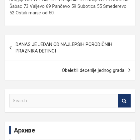
Šabac 73 Valjevo 69 Pančevo 59 Subotica 55 Smederevo
52 Ostali manje od 50.
Кретање
DANAS JE JEDAN OD NAJLEPŠIH PORODIČNIH
чланка
PRAZNIKA DETINCI
Obeležili decenije jednog grada
S
e
a
r
c
Архиве
h