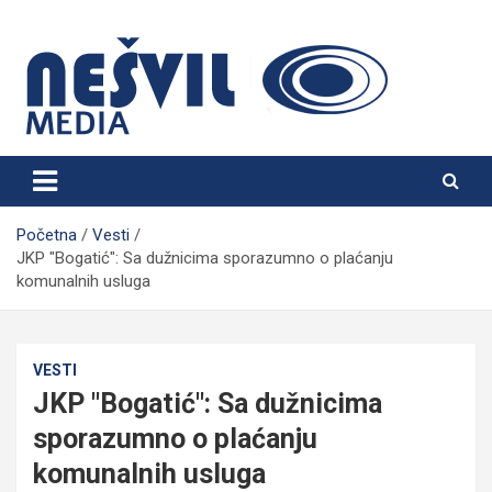
Skip
to
content
Nešvil Media Bogatić
Početna
Vesti
JKP "Bogatić": Sa dužnicima sporazumno o plaćanju
komunalnih usluga
VESTI
JKP "Bogatić": Sa dužnicima
sporazumno o plaćanju
komunalnih usluga