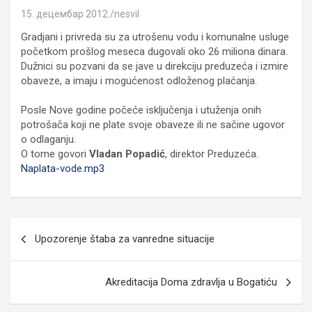
15. децембар 2012.
nesvil
Gradjani i privreda su za utrošenu vodu i komunalne usluge
početkom prošlog meseca dugovali oko 26 miliona dinara.
Dužnici su pozvani da se jave u direkciju preduzeća i izmire
obaveze, a imaju i mogućenost odloženog plaćanja.
Posle Nove godine počeće isključenja i utuženja onih
potrošača koji ne plate svoje obaveze ili ne sačine ugovor
o odlaganju.
O tome govori
Vladan Popadić
, direktor Preduzeća.
Naplata-vode.mp3
Кретање
Upozorenje štaba za vanredne situacije
чланка
Akreditacija Doma zdravlja u Bogatiću