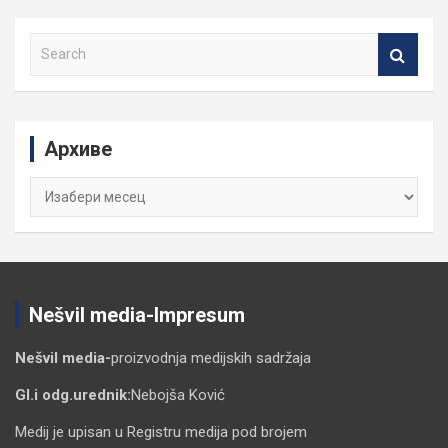
S
e
a
r
c
Архиве
h
Архиве
Nešvil media-Impresum
Nešvil media-
proizvodnja medijskih sadržaja
Gl.i odg.urednik:
Nebojša Ković
Medij je upisan u Registru medija pod brojem