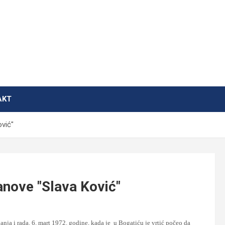
AKT
vić"
anove "Slava Ković"
nja i rada. 6. mart 1972. godine, kada je
u Bogatiću je vrtić počeo da