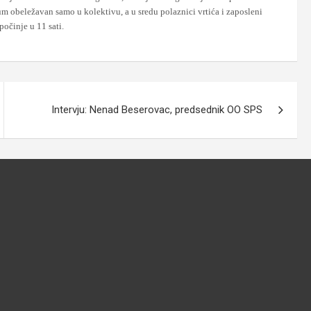
tum obeležavan samo u kolektivu, a u sredu polaznici vrtića i zaposleni
očinje u 11 sati.
Intervju: Nenad Beserovac, predsednik OO SPS