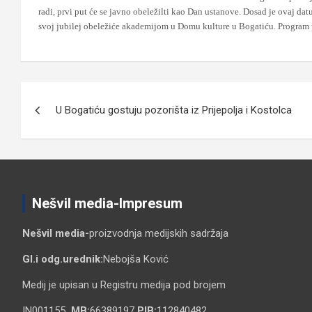
radi, prvi put će se javno obeležilti kao Dan ustanove. Dosad je ovaj da
svoj jubilej obeležiće akademijom u Domu kulture u Bogatiću. Program p
Кретање
U Bogatiću gostuju pozorišta iz Prijepolja i Kostolca
чланка
Nešvil media-Impresum
Nešvil media-
proizvodnja medijskih sadržaja
Gl.i odg.urednik:
Nebojša Ković
Medij je upisan u Registru medija pod brojem
IN001155
MB:
66389197
PIB:
112840482