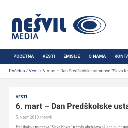
Skip
to
content
Nešvil Media Bogatić
POČETNA
VESTI
EMISIJE
O NAMA
KONT
Početna
Vesti
6. mart – Dan Predškolske ustanove "Slava Ko
VESTI
6. mart – Dan Predškolske ust
5. март 2013.
nesvil
Predškolska ustanova “Slava Ković” u sredu obeležava 41 godinu postoja