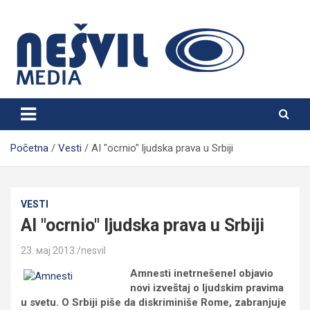
Skip
to
content
Nešvil Media Bogatić
Početna
Vesti
AI "ocrnio" ljudska prava u Srbiji
VESTI
AI "ocrnio" ljudska prava u Srbiji
23. мај 2013.
nesvil
Amnesti inetrnešenel objavio
novi izveštaj o ljudskim pravima
u svetu. O Srbiji piše da diskriminiše Rome, zabranjuje