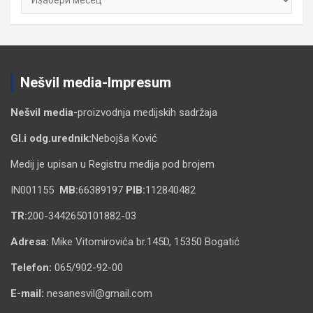
Nešvil media-Impresum
Nešvil media-
proizvodnja medijskih sadržaja
Gl.i odg.urednik:
Nebojša Ković
Medij je upisan u Registru medija pod brojem
IN001155
MB:
66389197
PIB:
112840482
TR:
200-3442650101882-03
Adresa:
Mike Vitomirovića br.145D, 15350 Bogatić
Telefon:
065/902-92-00
E-mail:
nesanesvil@gmail.com