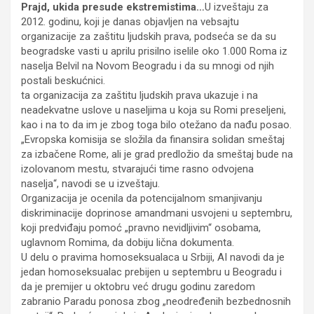
Prajd, ukida presude ekstremistima…
U izveštaju za
2012. godinu, koji je danas objavljen na vebsajtu
organizacije za zaštitu ljudskih prava, podseća se da su
beogradske vasti u aprilu prisilno iselile oko 1.000 Roma iz
naselja Belvil na Novom Beogradu i da su mnogi od njih
postali beskućnici.
ta organizacija za zaštitu ljudskih prava ukazuje i na
neadekvatne uslove u naseljima u koja su Romi preseljeni,
kao i na to da im je zbog toga bilo otežano da nađu posao.
„Evropska komisija se složila da finansira solidan smeštaj
za izbačene Rome, ali je grad predložio da smeštaj bude na
izolovanom mestu, stvarajući time rasno odvojena
naselja“, navodi se u izveštaju.
Organizacija je ocenila da potencijalnom smanjivanju
diskriminacije doprinose amandmani usvojeni u septembru,
koji predviđaju pomoć „pravno nevidljivim“ osobama,
uglavnom Romima, da dobiju lična dokumenta.
U delu o pravima homoseksualaca u Srbiji, AI navodi da je
jedan homoseksualac prebijen u septembru u Beogradu i
da je premijer u oktobru već drugu godinu zaredom
zabranio Paradu ponosa zbog „neodređenih bezbednosnih