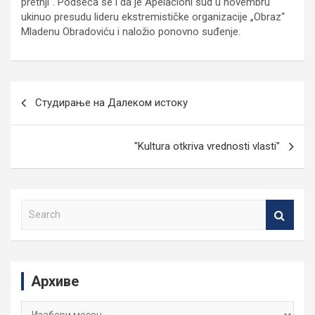
pretnji“. Podseća se i da je Apelacioni sud u novembru
ukinuo presudu lideru ekstremističke organizacije „Obraz“
Mladenu Obradoviću i naložio ponovno suđenje.
Кретање
Студирање на Далеком истоку
чланка
"Kultura otkriva vrednosti vlasti"
S
e
a
r
c
Архиве
h
Архиве