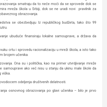
a obrazovanja smatraju da to neće moći da se sprovede dok se
mira mreža škola u Srbiji, dok se ne uradi novi pravilnik za
o obaveznog obrazovanja.
redstva se obezbedjuju Iz republičkog budžeta, tako što 99
utru.
vanje ubuduće finansiraju lokalne samouprave, a država da
uku crtu i sprovedu racionalizaciju u mreži škola, a isto tako
lim brojem učenika.
zovanja. Ona su i politička, kao na primer utvrdjivanje mreže
alne samouprave ako već nisu u stanju da ukinu male škole da
 viška.
vodiocem odeljenja društvenih delatnosti.
iranja osnovnog obrazovanja po glavi učenika – bilo je prvo