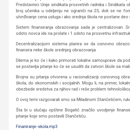
Predstavnici Unije sindikata prosvetnih radnika i Sindikat
broj učenika u odeljenju ne ograniči na 25, dok se ne for
utvrđivanje cena usluga i ako srednja škola ne postane de
Sistem finansiranja obrazovanja sada je centralizovan. S
odsto novca ide na prolate i 1 odsto na prosvetnu infrastruk
Decentralizacijom sistema planira se da osnovno obrazo
finansira neke škole srednjeg obrazovanja.
Dilema je ko će i kako primorati lokalne samouprave da podv
se postavlja pitanje ko će se usuditi da zatvori škole sa ma
Brojna su pitanja otvorena u racionalizaciji osnovnog obra
škola, do ekonomskih i socijalnih. Mogu li, na primer, lok
obezbede sredstva za njihov rad i reše problem tehnološkog
O ovoj temi razgovarali smo sa Miladinom Stančetićem, ruko
Šta bi u slučaju opštine Bogatić značilo uvodjenje finans
pitanje koje smo postavili Stančetiću.
Finaniranje-skola.mp3