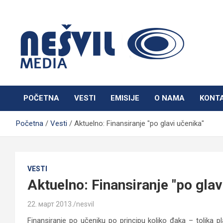
Skip
to
content
Nešvil Media Bogatić
POČETNA
VESTI
EMISIJE
O NAMA
KONT
Početna
Vesti
Aktuelno: Finansiranje "po glavi učenika"
VESTI
Aktuelno: Finansiranje "po glav
22. март 2013.
nesvil
Finansiranje po učeniku po principu koliko đaka – tolika p