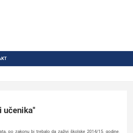
AKT
i učenika"
lata, po zakonu bi trebalo da zaživi školske 2014/15. godine.