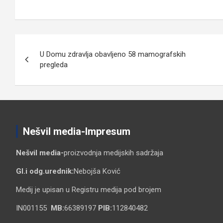
Кретање
U Domu zdravlja obavljeno 58 mamografskih
чланка
pregleda
Nešvil media-Impresum
Nešvil media-
proizvodnja medijskih sadržaja
Gl.i odg.urednik:
Nebojša Ković
Medij je upisan u Registru medija pod brojem
IN001155
MB:
66389197
PIB:
112840482