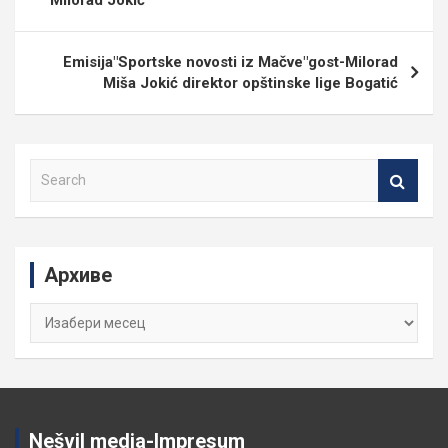
Milorad Jokić
Emisija"Sportske novosti iz Mačve"gost-Milorad
Miša Jokić direktor opštinske lige Bogatić
S
e
a
r
c
Архиве
h
Архиве
Nešvil media-Impresum