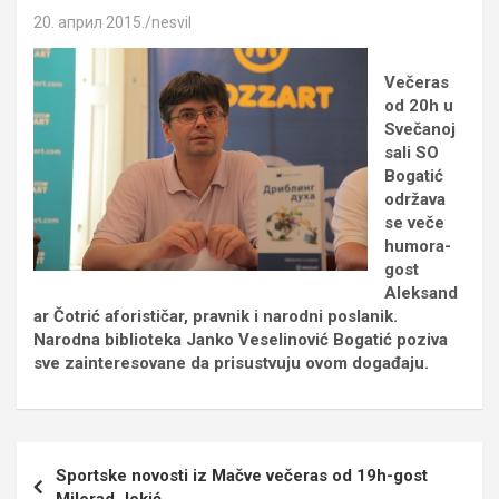
20. април 2015.
nesvil
Večeras
od 20h u
Svečanoj
sali SO
Bogatić
održava
se veče
humora-
gost
Aleksand
ar Čotrić aforističar, pravnik i narodni poslanik.
Narodna biblioteka Janko Veselinović Bogatić poziva
sve zainteresovane da prisustvuju ovom događaju.
Кретање
Sportske novosti iz Mačve večeras od 19h-gost
чланка