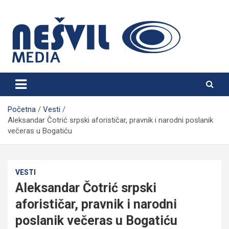
Skip
to
content
Nešvil Media Bogatić
Početna
Vesti
Aleksandar Čotrić srpski aforističar, pravnik i narodni poslanik
večeras u Bogatiću
VESTI
Aleksandar Čotrić srpski
aforističar, pravnik i narodni
poslanik večeras u Bogatiću