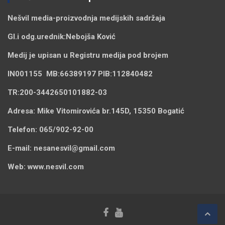
Nešvil media-
proizvodnja medijskih sadržaja
Gl.i odg.urednik:
Nebojša Ković
Medij je upisan u Registru medija pod brojem
IN001155
MB:
66389197
PIB:
112840482
TR:
200-3442650101882-03
Adresa:
Mike Vitomirovića br.145D, 15350 Bogatić
Telefon:
065/902-92-00
E-mail:
nesanesvil@gmail.com
Web:
www.nesvil.com