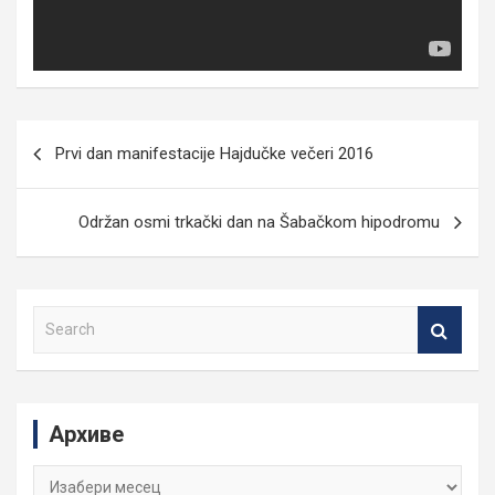
Кретање
Prvi dan manifestacije Hajdučke večeri 2016
чланка
Održan osmi trkački dan na Šabačkom hipodromu
S
e
a
r
c
Архиве
h
Архиве