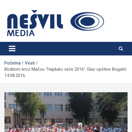
Skip
to
content
Nešvil Media Bogatić
Početna
Vesti
Biciklom kroz Mačvu-"Hajduko veče 2016" Glas opštine Bogatić
14.08.2016.