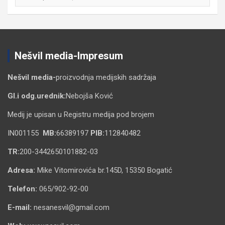
Nešvil media-Impresum
Nešvil media-
proizvodnja medijskih sadržaja
Gl.i odg.urednik:
Nebojša Ković
Medij je upisan u Registru medija pod brojem
IN001155
MB:
66389197
PIB:
112840482
TR:
200-3442650101882-03
Adresa:
Mike Vitomirovića br.145D, 15350 Bogatić
Telefon:
065/902-92-00
E-mail:
nesanesvil@gmail.com