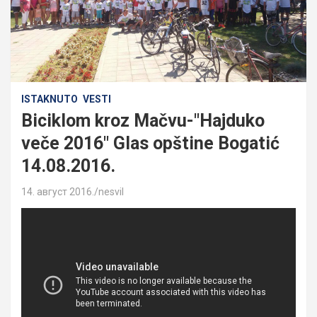
ISTAKNUTO
VESTI
Biciklom kroz Mačvu-"Hajduko
veče 2016" Glas opštine Bogatić
14.08.2016.
14. август 2016.
nesvil