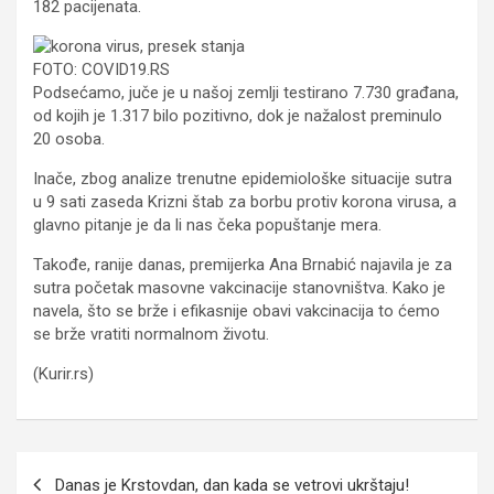
182 pacijenata.
FOTO: COVID19.RS
Podsećamo, juče je u našoj zemlji testirano 7.730 građana,
od kojih je 1.317 bilo pozitivno, dok je nažalost preminulo
20 osoba.
Inače, zbog analize trenutne epidemiološke situacije sutra
u 9 sati zaseda Krizni štab za borbu protiv korona virusa, a
glavno pitanje je da li nas čeka popuštanje mera.
Takođe, ranije danas, premijerka Ana Brnabić najavila je za
sutra početak masovne vakcinacije stanovništva. Kako je
navela, što se brže i efikasnije obavi vakcinacija to ćemo
se brže vratiti normalnom životu.
(Kurir.rs)
Кретање
Danas je Krstovdan, dan kada se vetrovi ukrštaju!