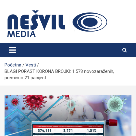
Skip
to
content
Nešvil Media Bogatić
Početna
Vesti
BLAGI PORAST KORONA BROJKI: 1.578 novozaraženih,
preminuo 21 pacijent