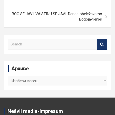
чланка
BOG SE JAVI, VAISTINU SE JAVI: Danas obeležavamo
Bogojavljenje!
S
e
a
r
c
Архиве
h
Архиве
Nešvil media-Impresum