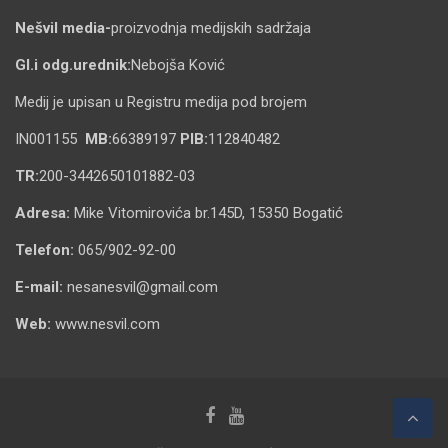
Nešvil media-
proizvodnja medijskih sadržaja
Gl.i odg.urednik:
Nebojša Ković
Medij je upisan u Registru medija pod brojem
IN001155
MB:
66389197
PIB:
112840482
TR:
200-3442650101882-03
Adresa:
Mike Vitomirovića br.145D, 15350 Bogatić
Telefon:
065/902-92-00
E-mail:
nesanesvil@gmail.com
Web:
www.nesvil.com