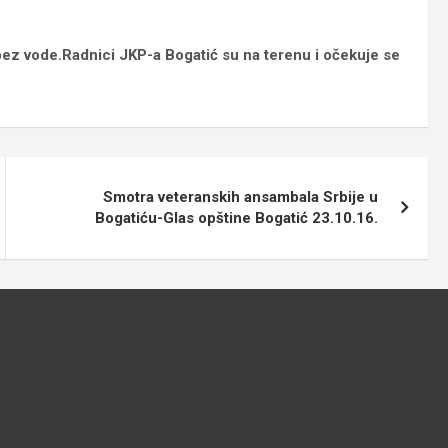
ez vode.Radnici JKP-a Bogatić su na terenu i očekuje se
Smotra veteranskih ansambala Srbije u
Bogatiću-Glas opštine Bogatić 23.10.16.