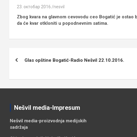
23. октобар 2016.
nesvil
Zbog kvara na glavnom cevovodu ceo Bogatić je ostao b
da će kvar otkloniti u popodnevnim satima.
Кретање
Glas opštine Bogatić-Radio Nešvil 22.10.2016.
чланка
Nešvil media-Impresum
Nešvil media-
proizvodnja medijskih
sadržaja