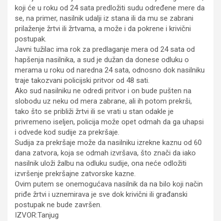
koji će u roku od 24 sata predložiti sudu određene mere da
se, na primer, nasilnik udalji iz stana ili da mu se zabrani
prilaženje žrtvi ili žrtvama, a može i da pokrene i krivični
postupak.
Javni tužilac ima rok za predlaganje mera od 24 sata od
hapšenja nasilnika, a sud je dužan da donese odluku o
merama u roku od naredna 24 sata, odnosno dok nasilniku
traje takozvani policijski pritvor od 48 sati.
Ako sud nasilniku ne odredi pritvor i on bude pušten na
slobodu uz neku od mera zabrane, ali ih potom prekrši,
tako što se približi žrtvi ili se vrati u stan odakle je
privremeno iseljen, policija može opet odmah da ga uhapsi
i odvede kod sudije za prekršaje.
Sudija za prekršaje može da nasilniku izrekne kaznu od 60
dana zatvora, koja se odmah izvršava, što znači da iako
nasilnik uloži žalbu na odluku sudije, ona neće odložiti
izvršenje prekršajne zatvorske kazne.
Ovim putem se onemogućava nasilnik da na bilo koji način
priđe žrtvi i uznemirava je sve dok krivični ili građanski
postupak ne bude završen.
IZVOR:Tanjug