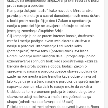
ukazuju na neophodnost angažovanja svih resursa u borbi
protiv nasilja u porodici.
Kampanja „Isključi nasilje“, kako navode u Ministarstvu
pravde, pokrenuta je u susret donošenju novih mera države
u borbi protiv nasilja, čiji je deo i Zakon o sprečavanju
nasilja u porodici čije se usvajanje očekuje se tokom
jesenjeg zasedanja Skupštine Srbije.
Cilj kampanje je da se putem internet kanala, društvenih
mreža i medija podigne svest svih aktera u društvu o
nasilju u porodici i informisanje i edukacija kako
(potencijalnih) žrtava tako i (potencijalnih) izvršilaca.
Pored uvođenja novih krivičnih dela – proganjanje, polno
uznemiravanje i prinudni brak, kao i pooštravanja kazni za
krivična dela protiv polnih sloboda, budući Zakon o
sprečavanju nasilja u porodici uvešće obavezu policije da
izađe na lice mesta istog trenutka kada dobije prijavu od
bilo koga da je izvršeno nasilje u porodici, da spreči nasilje i
napravi procenu rizika da li to nasilje može da eskalira.
U skladu sa tom procenom policija bi trebalo da gotovo
obavezno udalji nasilnika, a imaće i mogućnost da ga
uhapsi (odredi mu zadržavanje od 48 sati).
Policija treba o toj meri odmah da obavesti javnog tužioca,