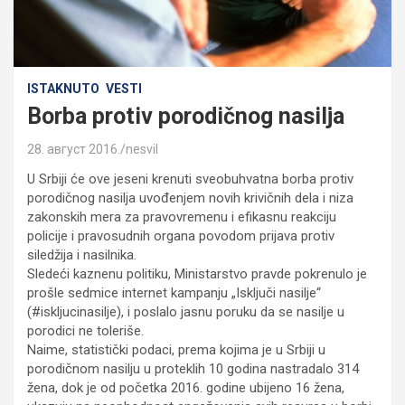
ISTAKNUTO
VESTI
Borba protiv porodičnog nasilja
28. август 2016.
nesvil
U Srbiji će ove jeseni krenuti sveobuhvatna borba protiv
porodičnog nasilja uvođenjem novih krivičnih dela i niza
zakonskih mera za pravovremenu i efikasnu reakciju
policije i pravosudnih organa povodom prijava protiv
siledžija i nasilnika.
Sledeći kaznenu politiku, Ministarstvo pravde pokrenulo je
prošle sedmice internet kampanju „Isključi nasilje“
(#iskljucinasilje), i poslalo jasnu poruku da se nasilje u
porodici ne toleriše.
Naime, statistički podaci, prema kojima je u Srbiji u
porodičnom nasilju u proteklih 10 godina nastradalo 314
žena, dok je od početka 2016. godine ubijeno 16 žena,