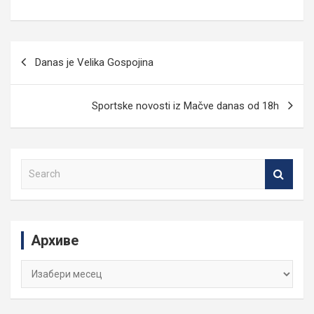
Кретање
Danas je Velika Gospojina
чланка
Sportske novosti iz Mačve danas od 18h
S
e
a
r
c
Архиве
h
Архиве