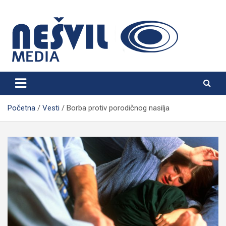
Skip
to
content
Nešvil Media Bogatić
Početna
Vesti
Borba protiv porodičnog nasilja