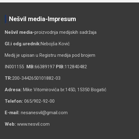
Nešvil media-Impresum
Nešvil media-
proizvodnja medijskih sadržaja
Gl.i odg.urednik:
Nebojša Ković
Medij je upisan u Registru medija pod brojem
IN001155
MB:
66389197
PIB:
112840482
TR:
200-3442650101882-03
Adresa:
Mike Vitomirovića br.145D, 15350 Bogatić
Telefon:
065/902-92-00
E-mail:
nesanesvil@gmail.com
Web:
www.nesvil.com