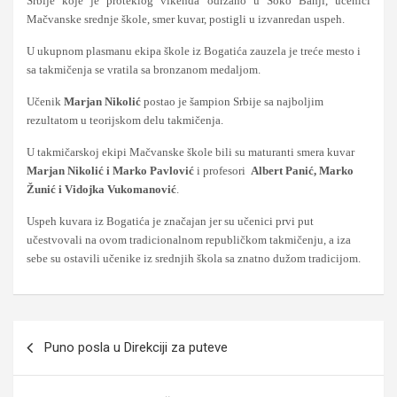
Srbije koje je proteklog vikenda održano u Soko Banji, učenici
Mačvanske srednje škole, smer kuvar, postigli u izvanredan uspeh.
U ukupnom plasmanu ekipa škole iz Bogatića zauzela je treće mesto i
sa takmičenja se vratila sa bronzanom medaljom.
Učenik
Marjan Nikolić
postao je šampion Srbije sa najboljim
rezultatom u teorijskom delu takmičenja.
U takmičarskoj ekipi Mačvanske škole bili su maturanti smera kuvar
Marjan Nikolić i Marko Pavlović
i profesori
Albert Panić, Marko
Žunić i Vidojka Vukomanović
.
Uspeh kuvara iz Bogatića je značajan jer su učenici prvi put
učestvovali na ovom tradicionalnom republičkom takmičenju, a iza
sebe su ostavili učenike iz srednjih škola sa znatno dužom tradicijom.
Кретање
Puno posla u Direkciji za puteve
чланка