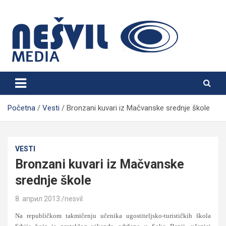
Skip
to
content
Nešvil Media Bogatić
Početna
Vesti
Bronzani kuvari iz Mačvanske srednje škole
VESTI
Bronzani kuvari iz Mačvanske
srednje škole
8. април 2013.
nesvil
Na republičkom takmičenju učenika ugostiteljsko-turističkih škola