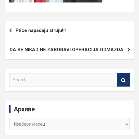
Кретање
Ptice napadaju struju!!!
чланка
DA SE NIKAD NE ZABORAVI:OPERACIJA ODMAZDA
S
e
a
r
c
Архиве
h
Архиве