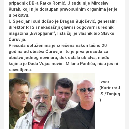
pripadnik DB-a Ratko Romić. U sudu nije Miroslav
Kurak, koji nije dostupan pravosudnim organima jer je
u bekstvu.
U Specijani sud došao je Dragan Bujošević, generalni
direktor RTS i nekadašnji glavni i odgovorni urednik
magazina „Evropljanin“, lista čiji je vlasnik bio Slavko
Ćuruvija.
Presuda optuženima je izrečena nakon tačno 20
godina od ubistva Ćuruvije i to je prva presuda za
ubistvo jednog novinara, dok ostala ubistva, među
kojima je Dada Vujasinović i Milana Pantića, nisu još ni
rasvetljena.
Izvor:
(Kurir.rs/J
.S./Tanjug
)