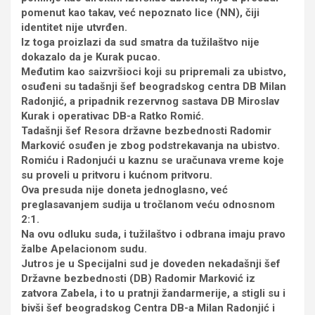
pomenut kao takav, već nepoznato lice (NN), čiji
identitet nije utvrđen.
Iz toga proizlazi da sud smatra da tužilaštvo nije
dokazalo da je Kurak pucao.
Međutim kao saizvršioci koji su pripremali za ubistvo,
osuđeni su tadašnji šef beogradskog centra DB Milan
Radonjić, a pripadnik rezervnog sastava DB Miroslav
Kurak i operativac DB-a Ratko Romić.
Tadašnji šef Resora državne bezbednosti Radomir
Marković osuđen je zbog podstrekavanja na ubistvo.
Romiću i Radonjući u kaznu se uračunava vreme koje
su proveli u pritvoru i kućnom pritvoru.
Ova presuda nije doneta jednoglasno, već
preglasavanjem sudija u tročlanom veću odnosnom
2:1.
Na ovu odluku suda, i tužilaštvo i odbrana imaju pravo
žalbe Apelacionom sudu.
Jutros je u Specijalni sud je doveden nekadašnji šef
Državne bezbednosti (DB) Radomir Marković iz
zatvora Zabela, i to u pratnji žandarmerije, a stigli su i
bivši šef beogradskog Centra DB-a Milan Radonjić i