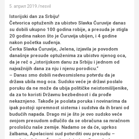
5. април 2019.
nesvil
Istorijski dan za Srbiju!
Četvorica optuženih za ubistvo Slavka Ćuruvije danas
su dobili ukupno 100 godina robije, a presuda je stigla
20 godina nakon što je Ćuruvija ubijen, i 4 godine
nakon početka suđenja.
Ćerka Slavka Ćuruvije, Jelena, izjavila je povodom
današnje presude optuženima za ubistvo njenog oca,
da je reč o „istorijskom danu za Srbiju i jednom od
najvažnijih dana za nju i njenu porodicu.“
– Danas smo dobili nedvosmislenu potvrdu da je
država ubila mog oca. Sudsko veće je državi poslalo
poruku da ne može da ubija političke neistomišljenike,
da za to koristi Državnu bezbednost i da prođe
nekaznjeno. Takođe je poslata poruka i novinarima da
ipak postoji spremnost sistema i sudstva da ih brani od
budućih napada. Drago mi je što je ovo sudsko veće
svojom presudom odlučilo da se obračuna sa mračnom
proslošću naše zemije. Nadamo se da će, uprkos
žalbama, Apelacioni sud potvrditi ovu presudu –