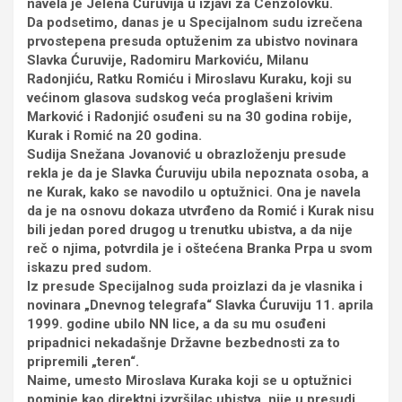
navela je Jelena Ćuruvija u izjavi za Cenzolovku.
Da podsetimo, danas je u Specijalnom sudu izrečena
prvostepena presuda optuženim za ubistvo novinara
Slavka Ćuruvije, Radomiru Markoviću, Milanu
Radonjiću, Ratku Romiću i Miroslavu Kuraku, koji su
većinom glasova sudskog veća proglašeni krivim
Marković i Radonjić osuđeni su na 30 godina robije,
Kurak i Romić na 20 godina.
Sudija Snežana Jovanović u obrazloženju presude
rekla je da je Slavka Ćuruviju ubila nepoznata osoba, a
ne Kurak, kako se navodilo u optužnici. Ona je navela
da je na osnovu dokaza utvrđeno da Romić i Kurak nisu
bili jedan pored drugog u trenutku ubistva, a da nije
reč o njima, potvrdila je i oštećena Branka Prpa u svom
iskazu pred sudom.
Iz presude Specijalnog suda proizlazi da je vlasnika i
novinara „Dnevnog telegrafa“ Slavka Ćuruviju 11. aprila
1999. godine ubilo NN lice, a da su mu osuđeni
pripadnici nekadašnje Državne bezbednosti za to
pripremili „teren“.
Naime, umesto Miroslava Kuraka koji se u optužnici
pominje kao direktni izvršilac ubistva, nije u presudi