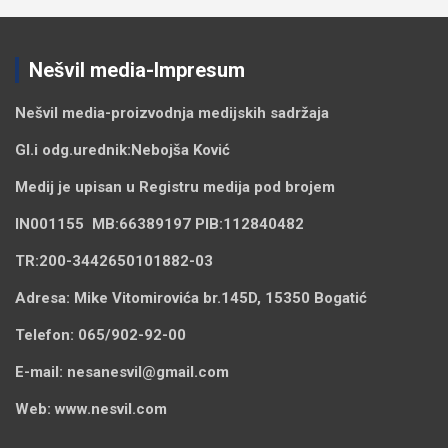
Nešvil media-Impresum
Nešvil media-
proizvodnja medijskih sadržaja
Gl.i odg.urednik:
Nebojša Ković
Medij je upisan u Registru medija pod brojem
IN001155
MB:
66389197
PIB:
112840482
TR:
200-3442650101882-03
Adresa:
Mike Vitomirovića br.145D, 15350 Bogatić
Telefon:
065/902-92-00
E-mail:
nesanesvil@gmail.com
Web:
www.nesvil.com