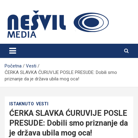
Skip
to
content
Nešvil Media Bogatić
Početna
Vesti
ĆERKA SLAVKA ĆURUVIJE POSLE PRESUDE: Dobili smo
priznanje da je država ubila mog oca!
ISTAKNUTO
VESTI
ĆERKA SLAVKA ĆURUVIJE POSLE
PRESUDE: Dobili smo priznanje da
je država ubila mog oca!