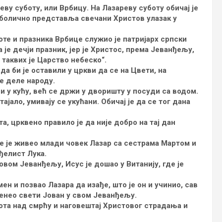
ву суботу, или Врбицу. На Лазареву суботу обичај је
мболично представља свечани Христов улазак у
те и празника Врбице служио је патријарх српски
 је дечји празник, јер је Христос, према Јеванђељу,
 таквих је Царство небеско“.
а би је оставили у цркви да се на Цвети, на
ле деле народу.
си у кућу, већ се држи у дворишту у посуди са водом.
тајало, умивају се укућани. Обичај је да се тог дана
а, црквено правило је да није добро на тај дан
где је живео млади човек Лазар са сестрама Мартом и
ђелист Лука.
новом Јеванђељу, Исус је дошао у Витанију, где је
ен и позвао Лазара да изађе, што је он и учинио, сав
ренео свети Јован у свом Јеванђељу.
ота над смрћу и наговештај Христовог страдања и