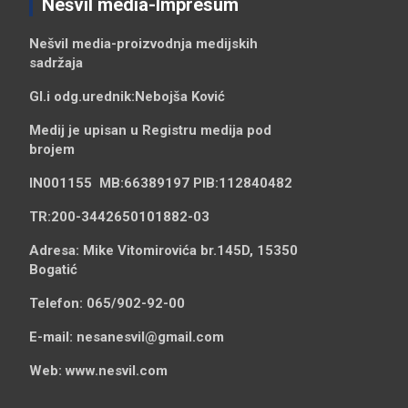
Nešvil media-Impresum
Nešvil media-
proizvodnja medijskih
sadržaja
Gl.i odg.urednik:
Nebojša Ković
Medij je upisan u Registru medija pod
brojem
IN001155
MB:
66389197
PIB:
112840482
TR:
200-3442650101882-03
Adresa:
Mike Vitomirovića br.145D, 15350
Bogatić
Telefon:
065/902-92-00
E-mail:
nesanesvil@gmail.com
Web:
www.nesvil.com