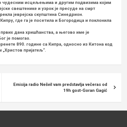
по чудесним исцељењима и другим подвизима којим
ејске свештенике и узрок је пресуде на смрт
зрекла јеврејска скупштина Синедрион.
Кипру, где га је посетила и Богородица и поклонила
првих дана хришћанства, а његово име је
ог је помогао.
ренете 890. године са Кипра, односно из Китона код
м „Христов пријатељ“.
Emisija radio Nešvil vam predstavlja večeras od
19h gost-Goran Gagić