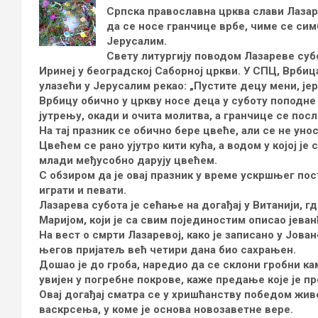
Српска православна црква слави Лазаре
да се носе гранчице врбе, чиме се си
Јерусалим.
Свету литургију поводом Лазареве субо
Иринеј у београдској Саборној цркви. У СПЦ, Врбица
улазећи у Јерусалим рекао: „Пустите децу мени, јер
Врбицу обично у цркву носе деца у суботу поподне д
јутрењу, окади и очита молитва, а гранчице се пос
На тај празник се обично бере цвеће, али се не уно
Цвећем се рано ујутро кити кућа, а водом у којој је с
млади међусобно дарују цвећем.
С обзиром да је овај празник у време ускршњег пост
играти и певати.
Лазарева субота је сећање на догађај у Витанији, 
Маријом, који је са свим појединостим описао јеван
На вест о смрти Лазаревој, како је записано у Јова
његов пријатељ већ четири дана био сахрањен.
Дошао је до гроба, наредио да се склони гробни кам
увијен у погребне покрове, каже предање које је п
Овај догађај сматра се у хришћанству победом жив
васкрсења, у коме је основа новозаветне вере.