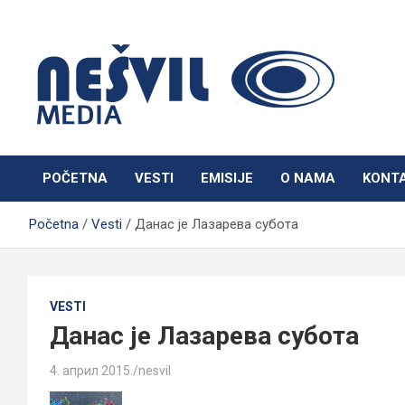
Skip
to
content
Nešvil Media Bogatić
POČETNA
VESTI
EMISIJE
O NAMA
KONT
Početna
Vesti
Данас је Лазарева субота
VESTI
Данас је Лазарева субота
4. април 2015.
nesvil