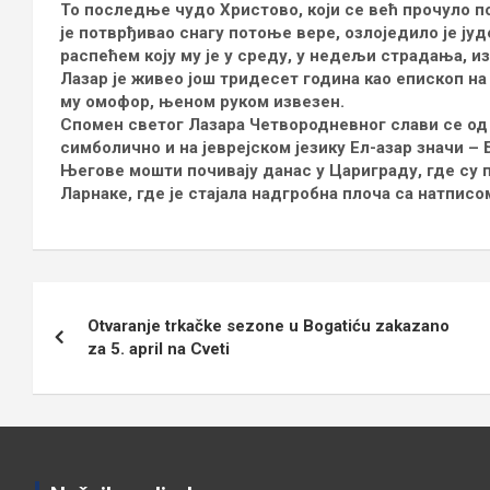
То последње чудо Христово, који се већ прочуло 
је потврђивао снагу потоње вере, озлоједило је јуд
распећем коју му је у среду, у недељи страдања, и
Лазар је живео још тридесет година као епископ на 
му омофор, њеном руком извезен.
Спомен светог Лазара Четвородневног слави се од 
симболично и на јеврејском језику Ел-азар значи – Б
Његове мошти почивају данас у Цариграду, где су п
Ларнаке, где је стајала надгробна плоча са натписо
Кретање
Otvaranje trkačke sezone u Bogatiću zakazano
чланка
za 5. april na Cveti