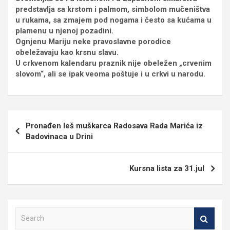
predstavlja sa krstom i palmom, simbolom mučeništva
u rukama, sa zmajem pod nogama i često sa kućama u
plamenu u njenoj pozadini.
Ognjenu Mariju neke pravoslavne porodice
obeležavaju kao krsnu slavu.
U crkvenom kalendaru praznik nije obeležen „crvenim
slovom“, ali se ipak veoma poštuje i u crkvi u narodu.
Кретање
Pronađen leš muškarca Radosava Rada Marića iz
чланка
Badovinaca u Drini
Kursna lista za 31.jul
S
e