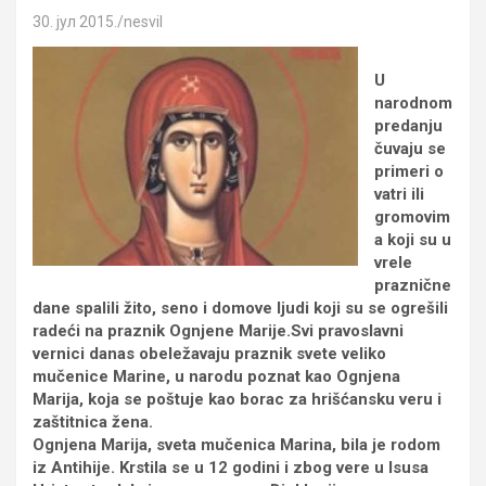
30. јул 2015.
nesvil
U
narodnom
predanju
čuvaju se
primeri o
vatri ili
gromovim
a koji su u
vrele
praznične
dane spalili žito, seno i domove ljudi koji su se ogrešili
radeći na praznik Ognjene Marije.Svi pravoslavni
vernici danas obeležavaju praznik svete veliko
mučenice Marine, u narodu poznat kao Ognjena
Marija, koja se poštuje kao borac za hrišćansku veru i
zaštitnica žena.
Ognjena Marija, sveta mučenica Marina, bila je rodom
iz Antihije. Krstila se u 12 godini i zbog vere u Isusa