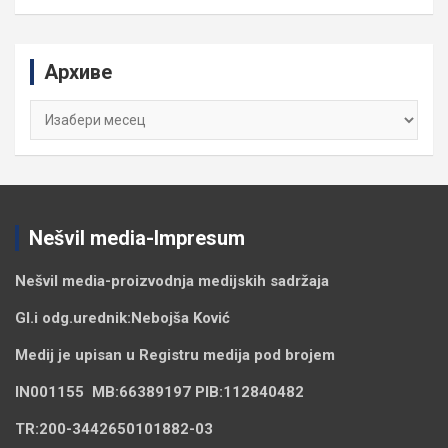
a
r
c
Архиве
h
Архиве
Nešvil media-Impresum
Nešvil media-
proizvodnja medijskih sadržaja
Gl.i odg.urednik:
Nebojša Ković
Medij je upisan u Registru medija pod brojem
IN001155
MB:
66389197
PIB:
112840482
TR:
200-3442650101882-03