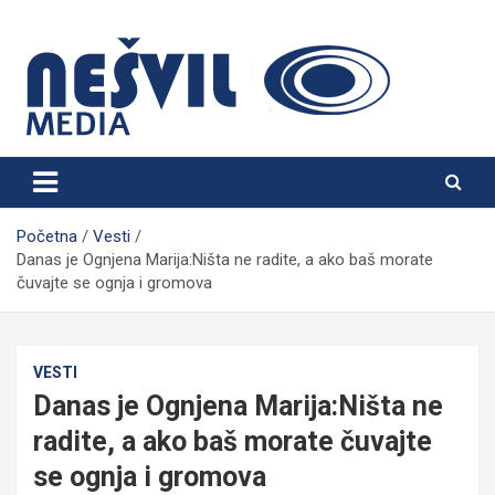
Skip
to
content
Nešvil Media Bogatić
Početna
Vesti
Danas je Ognjena Marija:Ništa ne radite, a ako baš morate
čuvajte se ognja i gromova
VESTI
Danas je Ognjena Marija:Ništa ne
radite, a ako baš morate čuvajte
se ognja i gromova