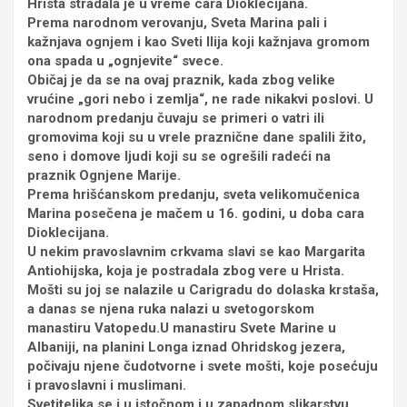
Hrista stradala je u vreme cara Dioklecijana.
Prema narodnom verovanju, Sveta Marina pali i
kažnjava ognjem i kao Sveti Ilija koji kažnjava gromom
ona spada u „ognjevite“ svece.
Običaj je da se na ovaj praznik, kada zbog velike
vrućine „gori nebo i zemlja“, ne rade nikakvi poslovi. U
narodnom predanju čuvaju se primeri o vatri ili
gromovima koji su u vrele praznične dane spalili žito,
seno i domove ljudi koji su se ogrešili radeći na
praznik Ognjene Marije.
Prema hrišćanskom predanju, sveta velikomučenica
Marina posečena je mačem u 16. godini, u doba cara
Dioklecijana.
U nekim pravoslavnim crkvama slavi se kao Margarita
Antiohijska, koja je postradala zbog vere u Hrista.
Mošti su joj se nalazile u Carigradu do dolaska krstaša,
a danas se njena ruka nalazi u svetogorskom
manastiru Vatopedu.U manastiru Svete Marine u
Albaniji, na planini Longa iznad Ohridskog jezera,
počivaju njene čudotvorne i svete mošti, koje posećuju
i pravoslavni i muslimani.
Svetiteljka se i u istočnom i u zapadnom slikarstvu