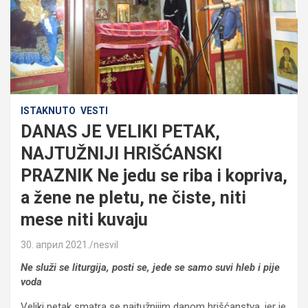
ISTAKNUTO
VESTI
DANAS JE VELIKI PETAK,
NAJTUŽNIJI HRIŠĆANSKI
PRAZNIK Ne jedu se riba i kopriva,
a žene ne pletu, ne čiste, niti
mese niti kuvaju
30. април 2021.
nesvil
Ne služi se liturgija, posti se, jede se samo suvi hleb i pije
voda
Veliki petak smatra se najtužnijim danom hrišćanstva, jer je