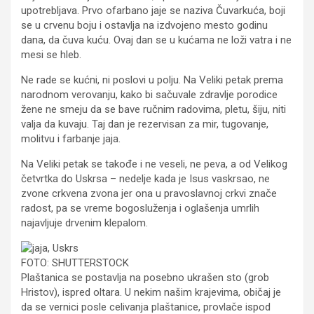
upotrebljava. Prvo ofarbano jaje se naziva Čuvarkuća, boji
se u crvenu boju i ostavlja na izdvojeno mesto godinu
dana, da čuva kuću. Ovaj dan se u kućama ne loži vatra i ne
mesi se hleb.
Ne rade se kućni, ni poslovi u polju. Na Veliki petak prema
narodnom verovanju, kako bi sačuvale zdravlje porodice
žene ne smeju da se bave ručnim radovima, pletu, šiju, niti
valja da kuvaju. Taj dan je rezervisan za mir, tugovanje,
molitvu i farbanje jaja.
Na Veliki petak se takođe i ne veseli, ne peva, a od Velikog
četvrtka do Uskrsa – nedelje kada je Isus vaskrsao, ne
zvone crkvena zvona jer ona u pravoslavnoj crkvi znače
radost, pa se vreme bogosluženja i oglašenja umrlih
najavljuje drvenim klepalom.
FOTO: SHUTTERSTOCK
Plaštanica se postavlja na posebno ukrašen sto (grob
Hristov), ispred oltara. U nekim našim krajevima, običaj je
da se vernici posle celivanja plaštanice, provlače ispod