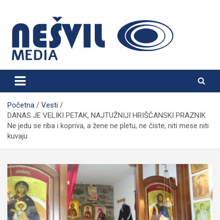
Skip
to
content
Nešvil Media Bogatić
Početna
Vesti
DANAS JE VELIKI PETAK, NAJTUŽNIJI HRIŠĆANSKI PRAZNIK
Ne jedu se riba i kopriva, a žene ne pletu, ne čiste, niti mese niti
kuvaju