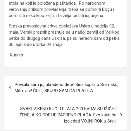
stola na koji je položena plaštanica. Po narodnom
verovanju prilikom provlačenja, treba se pomoliti Bogu i
pomisliti neku lepu želju, i ta želja će biti ispunjena.
Srpska pravoslavna crkva obeležava Uskrs u nedelju 02.
maja. Verski praznik praznuje se u našoj zemlji od Velikog
petka do drugog dana Uskrsa, pa su neradni dani od petka
30. aprila do utorka 04. maja.
Kurir.rs
Кретање
Povijala sam joj ukradeno dete! Sina kupila u Sremskoj
чланка
Mitrovici! ĆUTI, SKUPO SAM GA PLATILA
SVAKI VIKEND KUĆI I PLATA 200 EVRA! SLUŽIĆE I
ŽENE, A KO ODBIJE PAPRENO PLAĆA: Evo kako će
izgledati VOJNI ROK u Srbiji