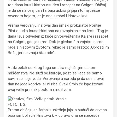
tog dana Isus Hristos osuđen i razapet na Golgoti. Običaj
je da se na ovaj dan farbaju uskršnja jaja i to najčešće
crvenom bojom, jer je ona simbol Hristove krvi.
Prema verovanju, na ovaj dan rimski prokurator Pontije
Pilat osudio Isusa Hristosa na razapinjanje na krstu. Tog je
dana Isus odveden iz kuće prvosveštenika Kajafe i razapet
na Golgoti, gde je umro. Dok je gledao šta vojnici i narod
rade s njegovim životom, rekao je samo kratko: „Oprosti im
Bože, jer ne znaju šta rade“.
Veliki petak se zbog toga smatra najtužnijim danom
hrišćanstva. Ne služi se liturgija, posti se, jede se samo
suvi hleb i pije voda. Verovanje u narodu je da se na ovaj
dan ne jede kopriva, ali ni riba. Svaki Srbin će ispoštovati
ovaj veliki praznik postom i molitvom.
FOTO: T. S.
Prema običaju se farbaju uskršnja jaja, a budući da crvena
boja simbolizuje Hristovu krv, upravo ona se najčešće