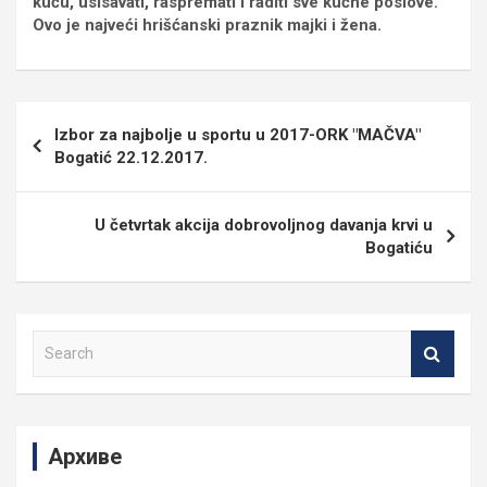
kuću, usisavati, raspremati i raditi sve kućne poslove.
Ovo je najveći hrišćanski praznik majki i žena.
Кретање
Izbor za najbolje u sportu u 2017-ORK "MAČVA"
чланка
Bogatić 22.12.2017.
U četvrtak akcija dobrovoljnog davanja krvi u
Bogatiću
S
e
a
r
c
Архиве
h