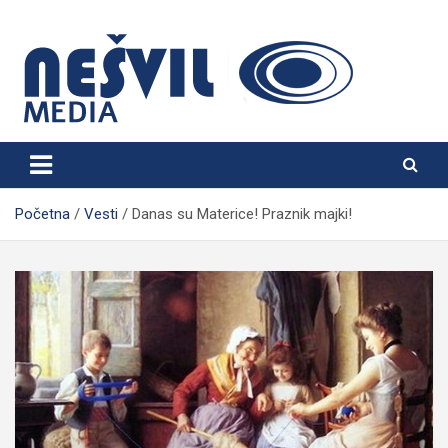
Skip
to
content
Nešvil Media Bogatić
Početna
Vesti
Danas su Materice! Praznik majki!