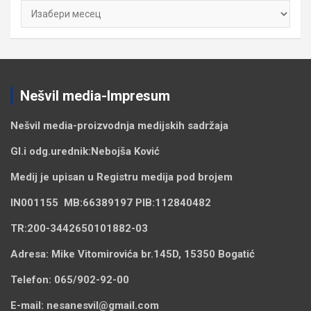
Архиве
Nešvil media-Impresum
Nešvil media-
proizvodnja medijskih sadržaja
Gl.i odg.urednik:
Nebojša Ković
Medij je upisan u Registru medija pod brojem
IN001155
MB:
66389197
PIB:
112840482
TR:
200-3442650101882-03
Adresa:
Mike Vitomirovića br.145D, 15350 Bogatić
Telefon:
065/902-92-00
E-mail:
nesanesvil@gmail.com