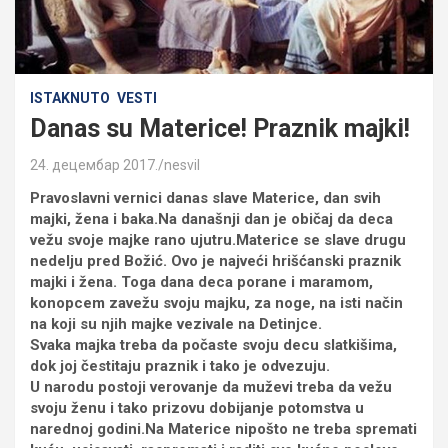
ISTAKNUTO
VESTI
Danas su Materice! Praznik majki!
24. децембар 2017.
nesvil
Pravoslavni vernici danas slave Materice, dan svih
majki, žena i baka.Na današnji dan je običaj da deca
vežu svoje majke rano ujutru.Materice se slave drugu
nedelju pred Božić. Ovo je najveći hrišćanski praznik
majki i žena. Toga dana deca porane i maramom,
konopcem zavežu svoju majku, za noge, na isti način
na koji su njih majke vezivale na Detinjce.
Svaka majka treba da počaste svoju decu slatkišima,
dok joj čestitaju praznik i tako je odvezuju.
U narodu postoji verovanje da muževi treba da vežu
svoju ženu i tako prizovu dobijanje potomstva u
narednoj godini.Na Materice nipošto ne treba spremati