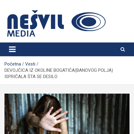
Skip
to
content
Nešvil Media Bogatić
Početna
Vesti
DEVOJČICA IZ OKOLINE BOGATIĆA(BANOVOG POLJA)
ISPRIČALA ŠTA SE DESILO