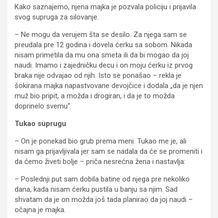
Kako saznajemo, njena majka je pozvala policiju i prijavila
svog supruga za silovanje.
– Ne mogu da verujem šta se desilo. Za njega sam se
preudala pre 12 godina i dovela ćerku sa sobom. Nikada
nisam primetila da mu ona smeta ili da bi mogao da joj
naudi. Imamo i zajedničku decu i on moju ćerku iz prvog
braka nije odvajao od njih. Isto se ponašao – rekla je
šokirana majka napastvovane devojčice i dodala „da je njen
muž bio pripit, a možda i drogiran, i da je to možda
doprinelo svemu“.
Tukao suprugu
– On je ponekad bio grub prema meni. Tukao me je, ali
nisam ga prijavljivala jer sam se nadala da će se promeniti i
da ćemo živeti bolje – priča nesrećna žena i nastavlja:
– Poslednji put sam dobila batine od njega pre nekoliko
dana, kada nisam ćerku pustila u banju sa njim. Sad
shvatam da je on možda još tada planirao da joj naudi –
očajna je majka.