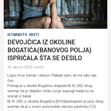
ISTAKNUTO
VESTI
DEVOJČICA IZ OKOLINE
BOGATIĆA(BANOVOG POLJA)
ISPRIČALA ŠTA SE DESILO
24. август 2020.
nesvil
Lupio mi je šamar i skinuo: Plakala sam, ali me niko nije
čuo
Policija je u okolini Bogatića uhapsila M. N. (30) zbog
sumnje da je obljubio ćerku svoje supruge kada su se
vraćali iz banje
M. N. (30) iz okoline Bogatića (B.Polja)uhapšen je juče zbog
sumnje da je u svom automobilu silovao pastorku (12).