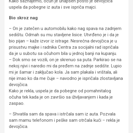
Kako saznajemo, očuh je uhapšen pošto je devojčica
uspela da pobegne iz auta i sve ispriča majci.
Bio skroz nag
– On je zatečen u automobilu kako nag spava na zadnjem
sedištu. Odmah su mu stavljene lisice. Utvrđeno je i da je
bio pijan – kaže izvor iz istrage. Nesrećna devojčica je u
prisustvu majke i radnika Centra za socijalni rad ispričala
da je u subotu sa očuhom bila u jednoj banji na kupanju.
– Dok smo se vozili, on je skrenuo sa puta. Parkirao se na
nekoj njivi i naredio mi da pređem na zadnje sedište. Lupio
mi je šamar i zaključao kola. Ja sam plakala i vrištala, ali
nije imao ko da me čuje – navodno je ispričala zlostavljana
devojčica.
Kako je rekla, uspela je da pobegne od pomahnitalog
očuha tek kada je on završio sa iživljavanjem i kada je
zaspao.
– Shvatila sam da spava i istrčala sam iz auta. Pozvala
sam mamu telefonom i peške sam otrčala kući – rekla je
devojčica.