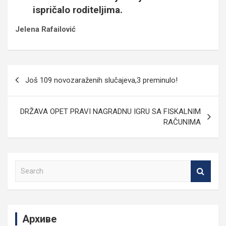
ispričalo roditeljima.
Jelena Rafailović
Кретање
Još 109 novozaraženih slučajeva,3 preminulo!
чланка
DRŽAVA OPET PRAVI NAGRADNU IGRU SA FISKALNIM
RAČUNIMA
S
e
a
r
c
Архиве
h