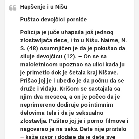
Hapšenje i u Nišu
Puštao devojčici porniće
Policija je juče uhapsila još jednog
zlostavljača dece, i to u Nišu. Naime, N.
S. (48) osumnjičen je da je pokušao da
siluje devojčicu (12). – On se sa
maloletnicom upoznao na ulici kada ju
je primetio dok je šetala kraj Nišave.
Prišao joj je i ubedio je da počnu da se
druže i viđaju. Krišom se sastajala sa
njim dva meseca, a on je počeo da je
neprimereno dodiruje po intimnim
delovima tela i da je seksualno
zlostavlja. Puštao joj je i porno-filmove i
nagovarao je na seks. Dete nije pristalo
– kaže izvor i dodaje da je dete sve