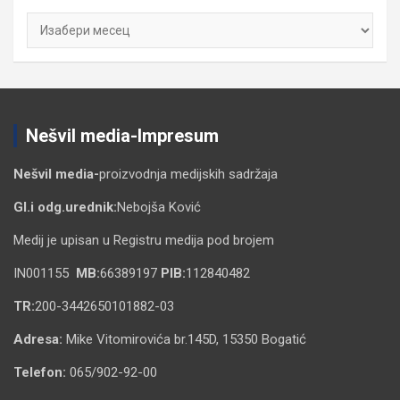
Архиве
Nešvil media-Impresum
Nešvil media-
proizvodnja medijskih sadržaja
Gl.i odg.urednik:
Nebojša Ković
Medij je upisan u Registru medija pod brojem
IN001155
MB:
66389197
PIB:
112840482
TR:
200-3442650101882-03
Adresa:
Mike Vitomirovića br.145D, 15350 Bogatić
Telefon:
065/902-92-00