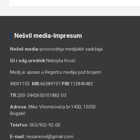
Nešvil media-Impresum
Nešvil media-
proizvodnja medijskih sadržaja
Gl.i odg.urednik:
Nebojša Ković
Medij je upisan u Registru medija pod brojem
IN001155
MB:
66389197
PIB:
112840482
TR:
200-3442650101882-03
Adresa:
Mike Vitomirovića br.145D, 15350
Bogatić
Telefon:
065/902-92-00
E-mail:
nesanesvil@gmail.com