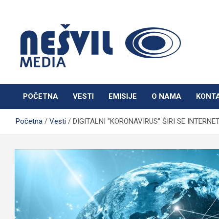
Skip
to
content
Nešvil Media Bogatić
POČETNA
VESTI
EMISIJE
O NAMA
KONT
Početna
Vesti
DIGITALNI "KORONAVIRUS" ŠIRI SE INTERNE