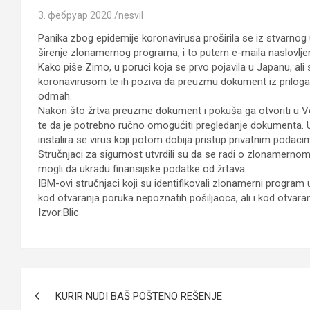
3. фебруар 2020.
nesvil
Panika zbog epidemije koronavirusa proširila se iz stvarnog u
širenje zlonamernog programa, i to putem e-maila naslovlje
Kako piše Zimo, u poruci koja se prvo pojavila u Japanu, ali s
koronavirusom te ih poziva da preuzmu dokument iz priloga ko
odmah.
Nakon što žrtva preuzme dokument i pokuša ga otvoriti u V
te da je potrebno ručno omogućiti pregledanje dokumenta. U
instalira se virus koji potom dobija pristup privatnim podaci
Stručnjaci za sigurnost utvrdili su da se radi o zlonamernom 
mogli da ukradu finansijske podatke od žrtava.
IBM-ovi stručnjaci koji su identifikovali zlonamerni progra
kod otvaranja poruka nepoznatih pošiljaoca, ali i kod otvara
Izvor:Blic
Кретање
KURIR NUDI BAŠ POŠTENO REŠENJE
чланка