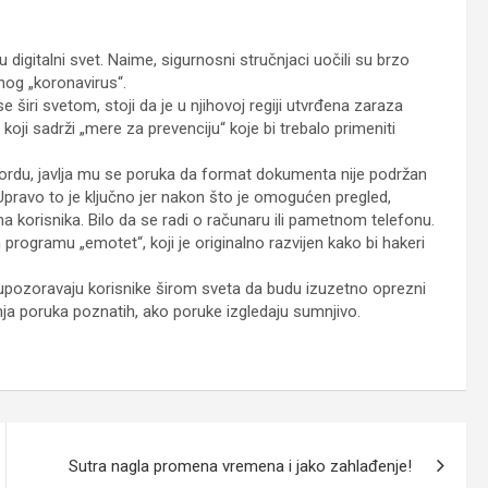
 digitalni svet. Naime, sigurnosni stručnjaci uočili su brzo
nog „koronavirus“.
e širi svetom, stoji da je u njihovoj regiji utvrđena zaraza
ji sadrži „mere za prevenciju“ koje bi trebalo primeniti
ordu, javlja mu se poruka da format dokumenta nije podržan
pravo to je ključno jer nakon što je omogućen pregled,
ma korisnika. Bilo da se radi o računaru ili pametnom telefonu.
programu „emotet“, koji je originalno razvijen kako bi hakeri
m upozoravaju korisnike širom sveta da budu izuzetno oprezni
nja poruka poznatih, ako poruke izgledaju sumnjivo.
Sutra nagla promena vremena i jako zahlađenje!