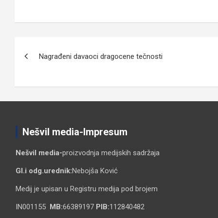
Кретање
Nagrađeni davaoci dragocene tečnosti
чланка
Nešvil media-Impresum
Nešvil media-
proizvodnja medijskih sadržaja
Gl.i odg.urednik:
Nebojša Ković
Medij je upisan u Registru medija pod brojem
IN001155
MB:
66389197
PIB:
112840482