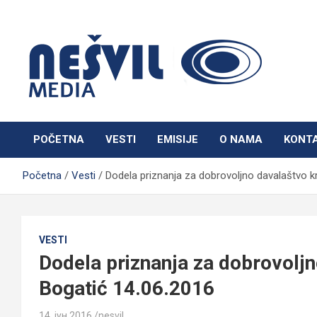
Skip
to
content
Nešvil Media Bogatić
POČETNA
VESTI
EMISIJE
O NAMA
KONT
Početna
Vesti
Dodela priznanja za dobrovoljno davalaštvo k
VESTI
Dodela priznanja za dobrovoljn
Bogatić 14.06.2016
14. јун 2016.
nesvil